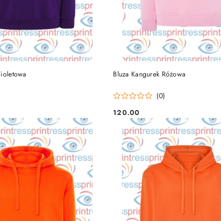
DO KOSZYKA
DO KOSZYKA
Fioletowa
Bluza Kangurek Różowa
)
(0)
120.00
Cena: