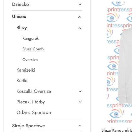
Dziecko
Najnowsze.
Unisex
Bluzy
Kangurek
Bluza Comfy
Oversize
Kamizelki
Kurtki
Koszulki Oversize
Plecaki i torby
Odzież Sportowa
Stroje Sportowe
Bluza Kangurek B