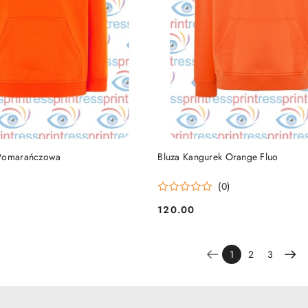
DO KOSZYKA
DO KOSZYKA
 Pomarańczowa
Bluza Kangurek Orange Fluo
)
(0)
120.00
Cena:
1
2
3