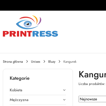
Przejdź do treści głównej
Przejdź do wyszukiwarki
Przejdź do moje konto
Przejdź do menu głównego
Przejdź do stopki
Strona główna
Unisex
Bluzy
Kangurek
Kangu
Kategorie
Liczba produktów
Kobieta
Zastosowano
Sortuj
Mężczyzna
według
sortowanie: