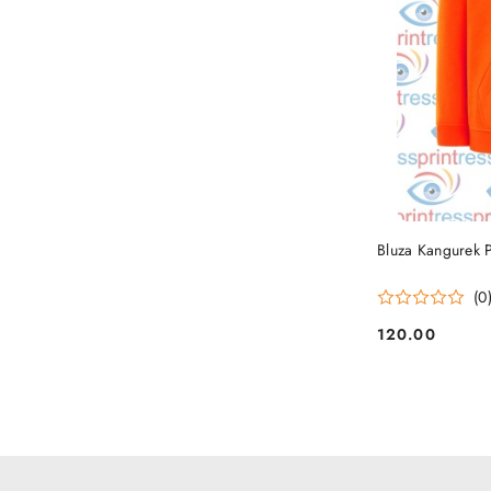
Bluza Kangurek
(0
120.00
Cena: