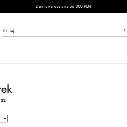
Darmowa dostawa od 300 PLN
rek
:
32