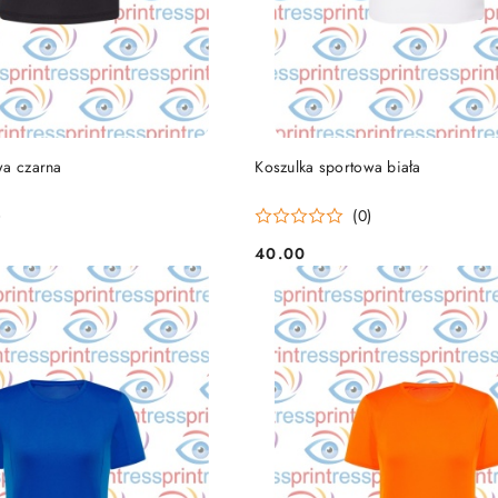
DO KOSZYKA
DO KOSZYKA
wa czarna
Koszulka sportowa biała
)
(0)
40.00
Cena: