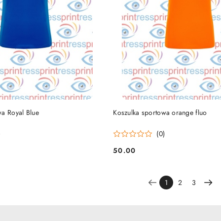
DO KOSZYKA
DO KOSZYKA
wa Royal Blue
Koszulka sportowa orange fluo
)
(0)
50.00
Cena:
1
2
3