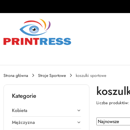
Przejdź do treści głównej
Przejdź do wyszukiwarki
Przejdź do moje konto
Przejdź do menu głównego
Przejdź do stopki
Strona główna
Stroje Sportowe
koszulki sportowe
koszul
Kategorie
Liczba produktów
Kobieta
Zastosowano
Sortuj
Mężczyzna
według
sortowanie: