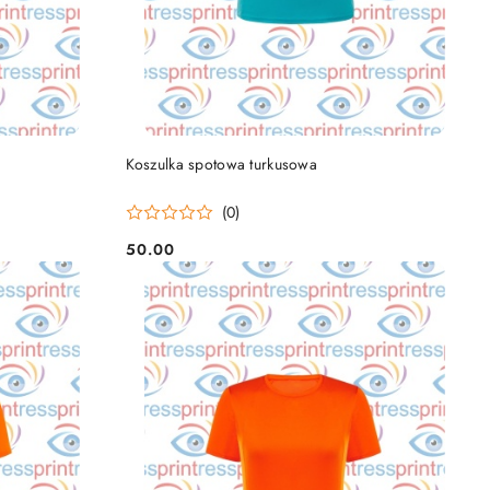
DO KOSZYKA
Koszulka spotowa turkusowa
(0)
50.00
Cena: