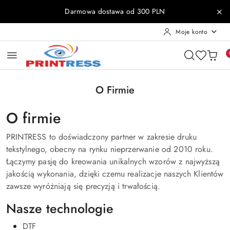
Przejdź do treści głównej
Przejdź do wyszukiwarki
Przejdź do moje konto
Przejdź do menu głównego
Przejdź do stopki
Darmowa dostawa od 300 PLN
Moje konto
O Firmie
O firmie
PRINTRESS to doświadczony partner w zakresie druku
tekstylnego, obecny na rynku nieprzerwanie od 2010 roku.
Łączymy pasję do kreowania unikalnych wzorów z najwyższą
jakością wykonania, dzięki czemu realizacje naszych Klientów
zawsze wyróżniają się precyzją i trwałością.
Nasze technologie
DTF