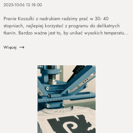
2025-10-06 13:18:00
Pranie Koszulki z nadrukiem radzimy prać w 30- 40
stopniach, najlepiej korzystać z programu do delikatnych
tkanin. Bardzo ważne jest to, by unikać wysokich temperatur.
Dobrym pomysłem może być odwrócenie koszulki na drugą
stronę przed włożeniem d...
Więcej