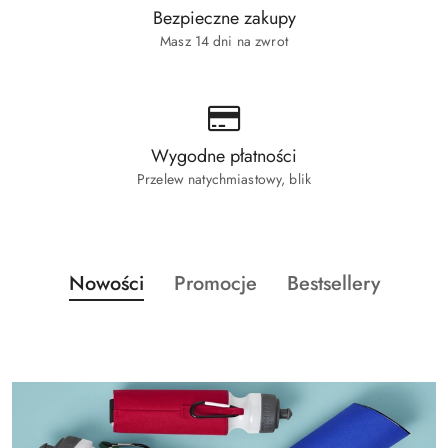
Bezpieczne zakupy
Masz 14 dni na zwrot
Wygodne płatności
Przelew natychmiastowy, blik
Produkty
Produkty
Produkty
Nowości
Promocje
Bestsellery
Pomiń karuzelę produktów
o
o
o
statusie:
statusie:
statusie: