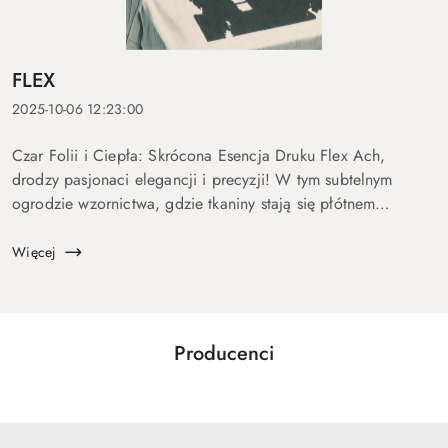
FLEX
2025-10-06 12:23:00
Czar Folii i Ciepła: Skrócona Esencja Druku Flex Ach,
drodzy pasjonaci elegancji i precyzji! W tym subtelnym
ogrodzie wzornictwa, gdzie tkaniny stają się płótnem
indywidualności, druk Flex błyszczy jak klejnot, łącząc
matematyczną dokładnoś...
Więcej
Producenci
Pomiń karuzelę producentów