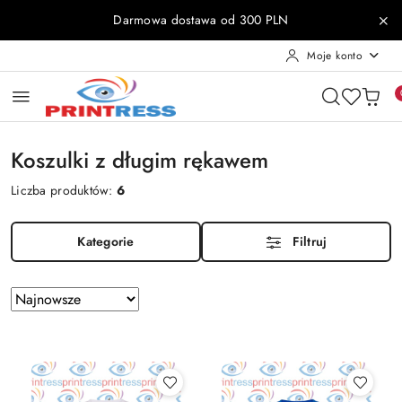
Przejdź do treści głównej
Przejdź do wyszukiwarki
Przejdź do moje konto
Przejdź do menu głównego
Przejdź do stopki
Darmowa dostawa od 300 PLN
Moje konto
Koszulki z długim rękawem
Liczba produktów:
6
Kategorie
Filtruj
Zastosowano
Sortuj
według
sortowanie:
Najnowsze.