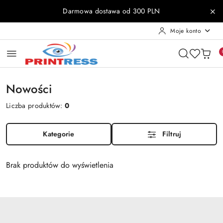
Przejdź do treści głównej
Przejdź do wyszukiwarki
Przejdź do moje konto
Przejdź do menu głównego
Przejdź do stopki
Darmowa dostawa od 300 PLN
Moje konto
Nowości
Liczba produktów:
0
Kategorie
Filtruj
Brak produktów do wyświetlenia