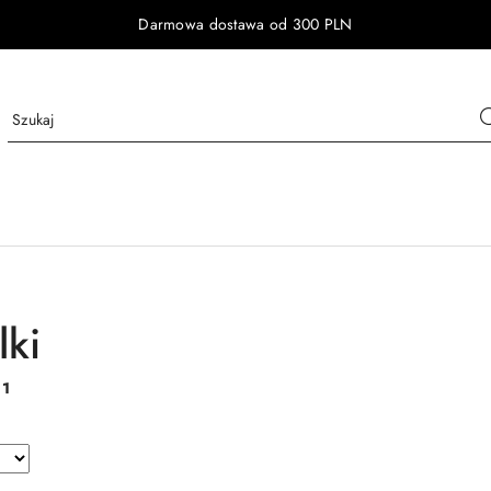
Darmowa dostawa od 300 PLN
lki
:
1