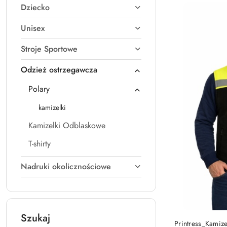
Dziecko
Najnowsze.
Unisex
Stroje Sportowe
Odzież ostrzegawcza
Polary
kamizelki
Kamizelki Odblaskowe
T-shirty
Nadruki okolicznościowe
Szukaj
Printress_Kamiz