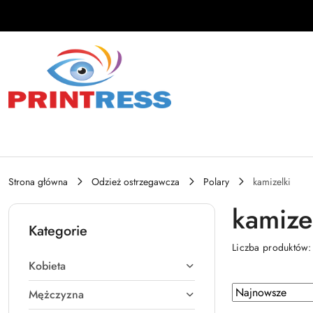
Przejdź do treści głównej
Przejdź do wyszukiwarki
Przejdź do moje konto
Przejdź do menu głównego
Przejdź do stopki
Strona główna
Odzież ostrzegawcza
Polary
kamizelki
kamize
Kategorie
Liczba produktów
Kobieta
Zastosowano
Sortuj
Mężczyzna
według
sortowanie: