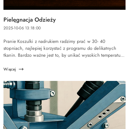
Tytuł
Pielęgnacja Odzieży
artykułu:
Data
2025-10-06 13:18:00
dodania:
Treść
Pranie Koszulki z nadrukiem radzimy prać w 30- 40
artykułu:
stopniach, najlepiej korzystać z programu do delikatnych
tkanin. Bardzo ważne jest to, by unikać wysokich temperatur.
Dobrym pomysłem może być odwrócenie koszulki na drugą
stronę przed włożeniem d...
Więcej