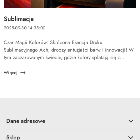
Tytuł
Sublimacja
artykułu:
Data
2025-09-30 14:35:00
dodania:
Treść
Czar Magii Kolorów: Skrócona Esencja Druku
artykułu:
Sublimacyjnego Ach, drodzy entuzjaści barw i innowacji! W
tym zaczarowanym świecie, gdzie kolory splatają się z
materią jak delikatne nici pajęczyny, druk sublimacyjny jawi
się jako subtelny alchem...
Więcej
Dane adresowe
Sklep