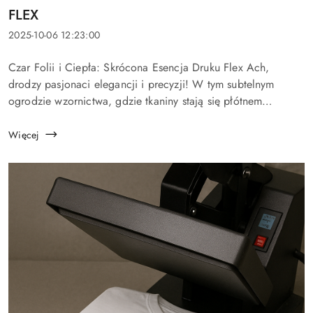
Tytuł
FLEX
artykułu:
Data
2025-10-06 12:23:00
dodania:
Treść
Czar Folii i Ciepła: Skrócona Esencja Druku Flex Ach,
artykułu:
drodzy pasjonaci elegancji i precyzji! W tym subtelnym
ogrodzie wzornictwa, gdzie tkaniny stają się płótnem
indywidualności, druk Flex błyszczy jak klejnot, łącząc
matematyczną dokładnoś...
Więcej