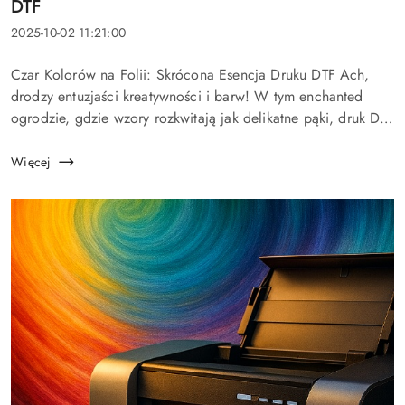
Tytuł
DTF
artykułu:
Data
2025-10-02 11:21:00
dodania:
Treść
Czar Kolorów na Folii: Skrócona Esencja Druku DTF Ach,
artykułu:
drodzy entuzjaści kreatywności i barw! W tym enchanted
ogrodzie, gdzie wzory rozkwitają jak delikatne pąki, druk DTF
jawi się jako subtelny most między cyfrową wyobraźnią a
miękką tkanin...
Więcej