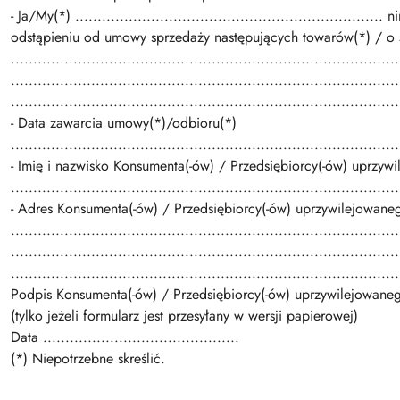
- Ja/My(*) .............................................................
odstąpieniu od umowy sprzedaży następujących towarów(*) / o ś
.......................................................................................
.......................................................................................
.......................................................................................
- Data zawarcia umowy(*)/odbioru(*)
.......................................................................................
- Imię i nazwisko Konsumenta(-ów) / Przedsiębiorcy(-ów) uprzywi
.......................................................................................
- Adres Konsumenta(-ów) / Przedsiębiorcy(-ów) uprzywilejowaneg
.......................................................................................
.......................................................................................
.......................................................................................
Podpis Konsumenta(-ów) / Przedsiębiorcy(-ów) uprzywilejowaneg
(tylko jeżeli formularz jest przesyłany w wersji papierowej)
Data ............................................
(*) Niepotrzebne skreślić.