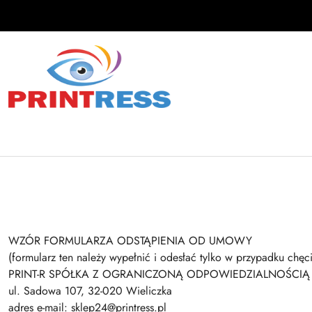
Przejdź do treści głównej
Przejdź do wyszukiwarki
Przejdź do moje konto
Przejdź do menu głównego
Przejdź do stopki
WZÓR FORMULARZA ODSTĄPIENIA OD UMOWY
(formularz ten należy wypełnić i odesłać tylko w przypadku chę
PRINT-R SPÓŁKA Z OGRANICZONĄ ODPOWIEDZIALNOŚCIĄ
ul. Sadowa 107, 32-020 Wieliczka
adres e-mail:
sklep24@printress.pl