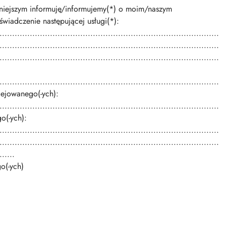
........ niniejszym informuję/informujemy(*) o moim/naszym
wiadczenie następującej usługi(*):
.......................................................................................
.......................................................................................
.......................................................................................
.......................................................................................
lejowanego(-ych):
.......................................................................................
o(-ych):
.......................................................................................
.......................................................................................
......
o(-ych)