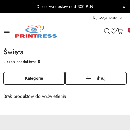
Przejdź do treści głównej
Przejdź do wyszukiwarki
Przejdź do moje konto
Przejdź do menu głównego
Przejdź do stopki
Darmowa dostawa od 300 PLN
Moje konto
Święta
Liczba produktów:
0
Kategorie
Filtruj
Brak produktów do wyświetlenia