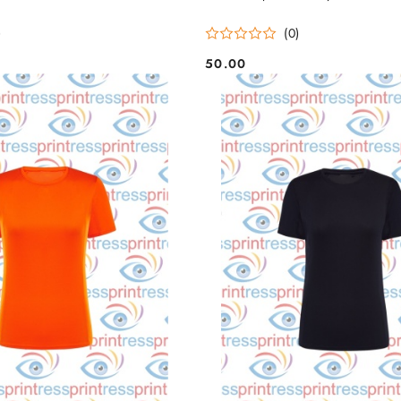
)
(0)
50.00
Cena: