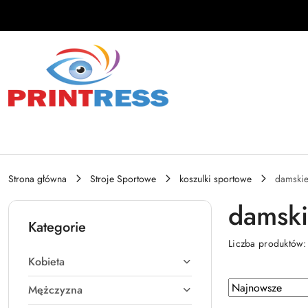
Przejdź do treści głównej
Przejdź do wyszukiwarki
Przejdź do moje konto
Przejdź do menu głównego
Przejdź do stopki
Strona główna
Stroje Sportowe
koszulki sportowe
damski
damsk
Kategorie
Liczba produktów
Kobieta
Zastosowano
Sortuj
Mężczyzna
według
sortowanie: