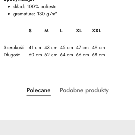
skład: 100% poliester
gramatura: 130 g/m²
S
M
L
XL
XXL
Szerokość
41 cm
43 cm
45 cm
47 cm
49 cm
Długość
60 cm
62 cm
64 cm
66 cm
68 cm
Produkty
Produkty
Polecane
Podobne produkty
Pomiń karuzelę produktów
o
o
statusie:
statusie: