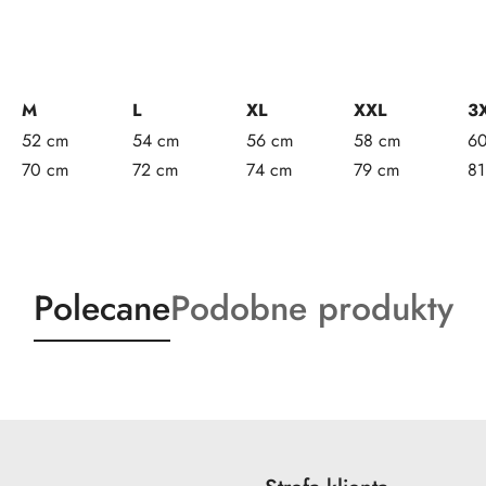
M
L
XL
XXL
3
52 cm
54 cm
56 cm
58 cm
6
70 cm
72 cm
74 cm
79 cm
81
Produkty
Produkty
Polecane
Podobne produkty
o
o
statusie:
statusie: