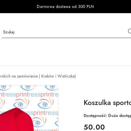
Darmowa dostawa od 300 PLN
arskich na zamówienie | Kraków i Wieliczka)
Koszulka spor
Dostępność:
Duża dostę
cena:
50.00