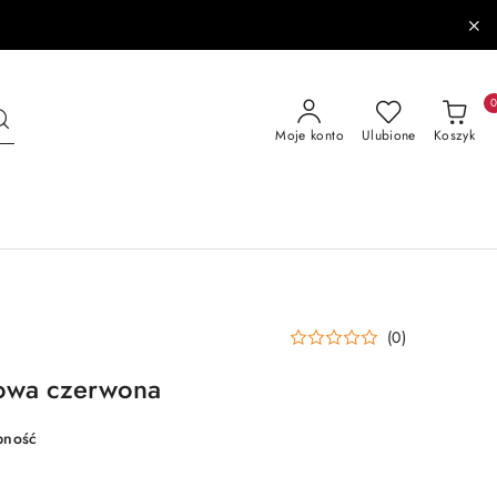
Moje konto
Ulubione
Koszyk
(0)
towa czerwona
pność