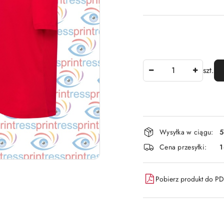
Ilość
szt.
Dostępność
Wysyłka w ciągu:
5
i
Cena przesyłki:
dostawa
Pobierz produkt do P