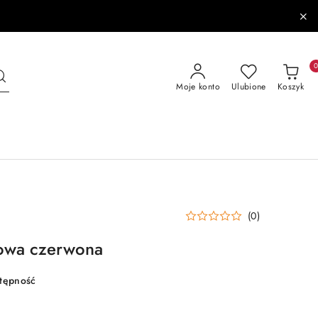
Moje konto
Ulubione
Koszyk
(0)
towa czerwona
stępność