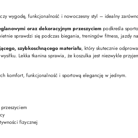
łączy wygodę, funkcjonalność i nowoczesny styl – idealny zarówno
eglanowymi oraz dekoracyjnym przeszyciem
podkreśla sporto
ietnie sprawdzi się podczas biegania, treningów fitness, jazdy 
ącego, szybkoschnącego materiału
, który skutecznie odpro
ysiłku. Lekka tkanina sprawia, że koszulka jest niezwykle przyj
ych komfort, funkcjonalność i sportową elegancję w jednym.
 przeszyciem
ący
tywności fizycznej