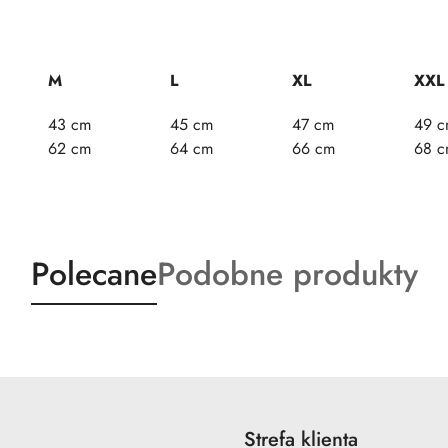
M
L
XL
XXL
43 cm
45 cm
47 cm
49 
62 cm
64 cm
66 cm
68 
Produkty
Produkty
Polecane
Podobne produkty
o
o
statusie:
statusie:
Strefa klienta