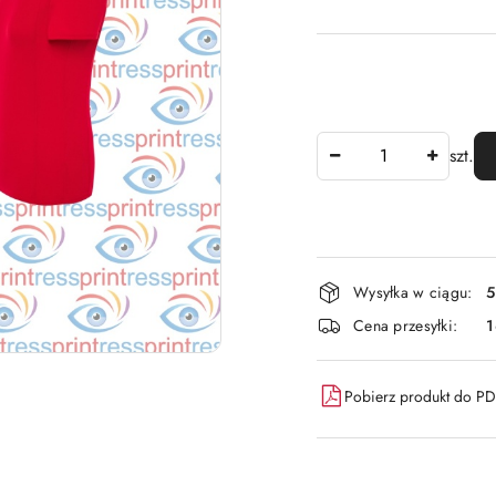
Ilość
szt.
Dostępność
Wysyłka w ciągu:
5
i
Cena przesyłki:
dostawa
Pobierz produkt do P