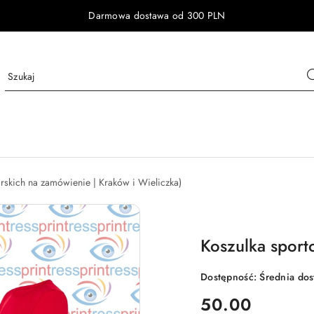
Darmowa dostawa od 300 PLN
arskich na zamówienie | Kraków i Wieliczka)
Koszulka spor
Dostępność:
Średnia do
cena:
50.00