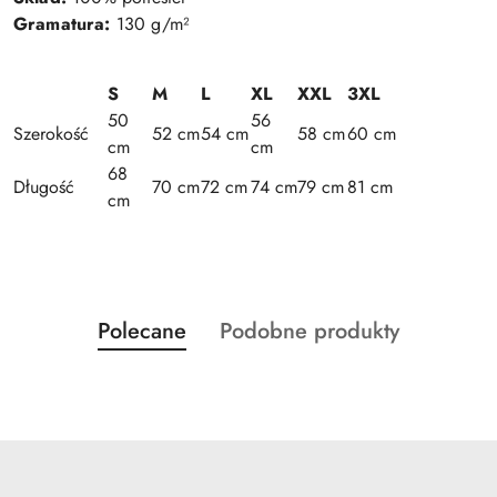
Gramatura:
130 g/m²
S
M
L
XL
XXL
3XL
50
56
Szerokość
52 cm
54 cm
58 cm
60 cm
cm
cm
68
Długość
70 cm
72 cm
74 cm
79 cm
81 cm
cm
Produkty
Produkty
Polecane
Podobne produkty
Pomiń karuzelę produktów
o
o
statusie:
statusie: