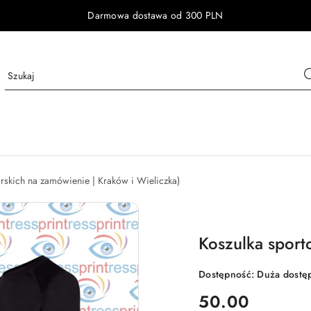
Darmowa dostawa od 300 PLN
arskich na zamówienie | Kraków i Wieliczka)
Koszulka sport
Dostępność:
Duża dostę
cena:
50.00