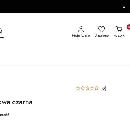
Moje konto
Ulubione
Koszyk
(0)
owa czarna
pność