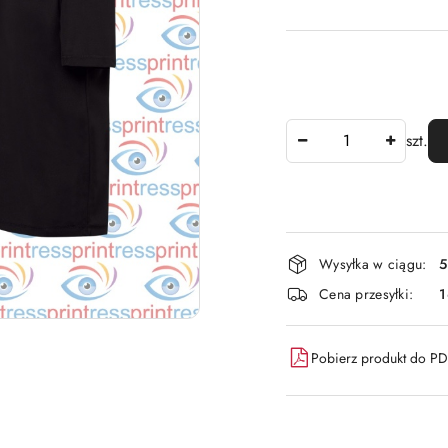
Ilość
szt.
Dostępność
Wysyłka w ciągu:
5
i
Cena przesyłki:
dostawa
Pobierz produkt do P