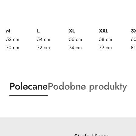
M
L
XL
XXL
3
52 cm
54 cm
56 cm
58 cm
6
70 cm
72 cm
74 cm
79 cm
81
Produkty
Produkty
Polecane
Podobne produkty
o
o
statusie:
statusie: