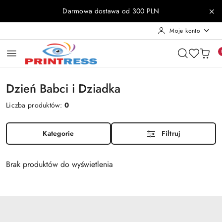
Przejdź do treści głównej
Przejdź do wyszukiwarki
Przejdź do moje konto
Przejdź do menu głównego
Przejdź do stopki
Darmowa dostawa od 300 PLN
Moje konto
Dzień Babci i Dziadka
Liczba produktów:
0
Kategorie
Filtruj
Brak produktów do wyświetlenia