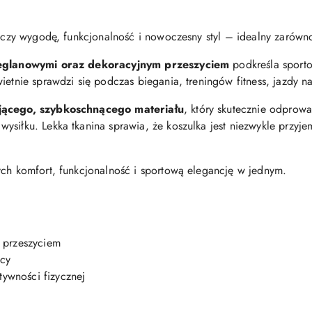
łączy wygodę, funkcjonalność i nowoczesny styl – idealny zarówno
eglanowymi oraz dekoracyjnym przeszyciem
podkreśla sporto
ietnie sprawdzi się podczas biegania, treningów fitness, jazdy 
ącego, szybkoschnącego materiału
, który skutecznie odpro
ysiłku. Lekka tkanina sprawia, że koszulka jest niezwykle przyj
ych komfort, funkcjonalność i sportową elegancję w jednym.
 przeszyciem
ący
tywności fizycznej