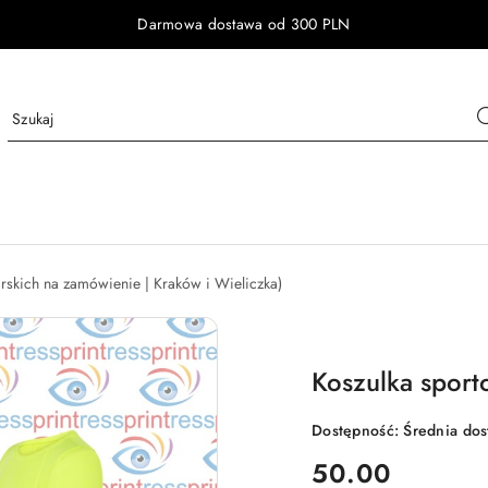
Darmowa dostawa od 300 PLN
arskich na zamówienie | Kraków i Wieliczka)
Koszulka sport
Dostępność:
Średnia do
cena:
50.00