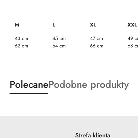
M
L
XL
XXL
43 cm
45 cm
47 cm
49 
62 cm
64 cm
66 cm
68 
Produkty
Produkty
Polecane
Podobne produkty
o
o
statusie:
statusie:
Strefa klienta