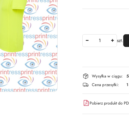
Ilość
szt.
Dostępność
Wysyłka w ciągu:
5
i
Cena przesyłki:
dostawa
Pobierz produkt do P