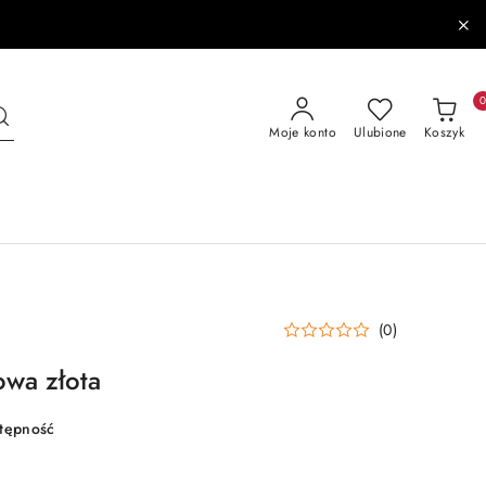
Moje konto
Ulubione
Koszyk
(0)
owa złota
stępność