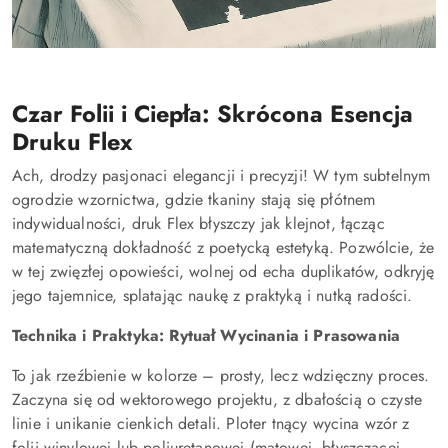
Czar Folii i Ciepła: Skrócona Esencja
Druku Flex
Ach, drodzy pasjonaci elegancji i precyzji! W tym subtelnym
ogrodzie wzornictwa, gdzie tkaniny stają się płótnem
indywidualności, druk Flex błyszczy jak klejnot, łącząc
matematyczną dokładność z poetycką estetyką. Pozwólcie, że
w tej zwięzłej opowieści, wolnej od echa duplikatów, odkryję
jego tajemnice, splatając naukę z praktyką i nutką radości.
Technika i Praktyka: Rytuał Wycinania i Prasowania
To jak rzeźbienie w kolorze – prosty, lecz wdzięczny proces.
Zaczyna się od wektorowego projektu, z dbałością o czyste
linie i unikanie cienkich detali. Ploter tnący wycina wzór z
folii winylowej lub poliuretanowej (matowej, błyszczącej,