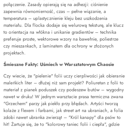
połączenie. Zasady opierają się na adhezji: ciśnienie
zapewnia równomierność, czas – pełne wiązanie, a
temperatura – uplastycznienie kleju bez uszkodzenia
materiału. Dla flocka dodaje się welurową teksturę, ale klucz
to orientacja na włókna i unikanie gradientów – technika
preferuje proste, wektorowe wzory na bawełnie, poliestrze
czy mieszankach, z laminatem dla ochrony w złożonych
projektach.
Śmieszne Fakty: Uśmiech w Warsztatowym Chaosie
Czy wiecie, że "pielenie" folii uczy cierpliwości jak obieranie
maleńkich liter – dłużej niż sam projekt? Poliuretan z folii to
materiał z pianek poduszek czy podeszew butów – wygodny
nawet w druku! W jednym warsztacie prasa termiczna zwana
"Grzechem" parzy jak piekło przy błędach. Artyści tworzą
kolaże z flexem i farbami, jak street art na ubraniach, a folia
zdobi nawet ubranka zwierząt – "Król kanapy" dla psów to
hit! Żartuje się, że to "kolorowy taniec folii i ciepła", gdzie