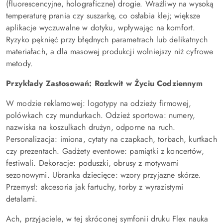
(fluorescencyjne, holograficzne) drogie. Wrażliwy na wysoką
temperaturę prania czy suszarkę, co osłabia klej; większe
aplikacje wyczuwalne w dotyku, wpływając na komfort.
Ryzyko pęknięć przy błędnych parametrach lub delikatnych
materiałach, a dla masowej produkcji wolniejszy niż cyfrowe
metody.
Przykłady Zastosowań: Rozkwit w Życiu Codziennym
W modzie reklamowej: logotypy na odzieży firmowej,
polówkach czy mundurkach. Odzież sportowa: numery,
nazwiska na koszulkach drużyn, odporne na ruch.
Personalizacja: imiona, cytaty na czapkach, torbach, kurtkach
czy prezentach. Gadżety eventowe: pamiątki z koncertów,
festiwali. Dekoracje: poduszki, obrusy z motywami
sezonowymi. Ubranka dziecięce: wzory przyjazne skórze.
Przemysł: akcesoria jak fartuchy, torby z wyrazistymi
detalami.
Ach, przyjaciele, w tej skróconej symfonii druku Flex nauka