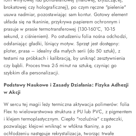
brokatowej czy holograficznej), po czym ręczne "pielenie"
usuwa nadmiar, pozostawiając sam kontur. Gotowy element
układa się na tkaninie, przykrywa papierem ochronnym i
prasuje w prasie termotransferowej (130-160°C, 10-15
sekund, z ciśnieniem). Po ostudzeniu folia nośna odchodzi,
odsłaniając gładki, lśniący motyw. Sprzęt jest dostępny:
ploter, prasa – idealny dla małych serii (do 50 sztuk), z
testami na próbkach i kalibracją, by uniknąć zesztywnienia
czy bąbli. Proces trwa 2-5 minut na sztukę, czyniąc go
szybkim dla personalizacji.
Podstawy Naukowe i Zasady Działania: Fizyka Adhezji
w Akcji
W sercu tej magii leży termiczna aktywacja polimerów: folia
Flex to wielowarstwowa struktura z PU lub PVC, z pigmentem
i klejem termoplastycznym. Ciepło "rozluźnia" cząsteczki,
pozwalając klejowi wniknąć w włókna tkaniny, a po
ochłodzeniu następuje rekrystalizacja, tworząc trwałe