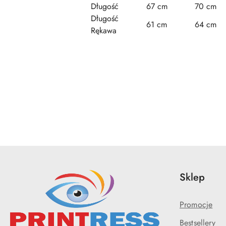
Długość
67 cm
70 cm
Długość
61 cm
64 cm
Rękawa
Pomiń karuzelę produktów
Sklep
Promocje
Bestsellery