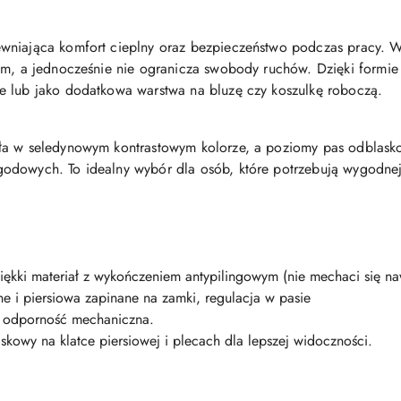
ewniająca komfort cieplny oraz bezpieczeństwo podczas pracy. 
dem, a jednocześnie nie ogranicza swobody ruchów. Dzięki formi
e lub jako dodatkowa warstwa na bluzę czy koszulkę roboczą.
ła w seledynowym kontrastowym kolorze, a poziomy pas odblask
odowych. To idealny wybór dla osób, które potrzebują wygodnej 
iękki materiał z wykończeniem antypilingowym (nie mechaci się n
e i piersiowa zapinane na zamki, regulacja w pasie
 odporność mechaniczna.
skowy na klatce piersiowej i plecach dla lepszej widoczności.