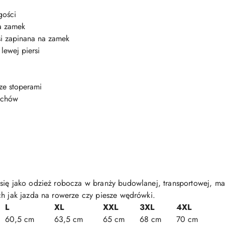
gości
a zamek
si zapinana na zamek
lewej piersi
ze stoperami
uchów
 się jako odzież robocza w branży budowlanej, transportowej, m
ch jak jazda na rowerze czy piesze wędrówki.
L
XL
XXL
3XL
4XL
60,5 cm
63,5 cm
65 cm
68 cm
70 cm