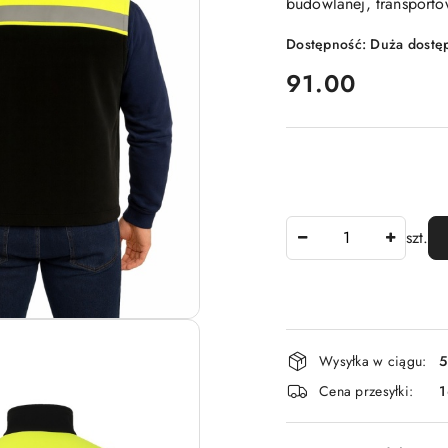
budowlanej, transporto
Dostępność:
Duża dostę
cena:
91.00
Ilość
szt.
Dostępność
Wysyłka w ciągu:
5
i
Cena przesyłki:
dostawa