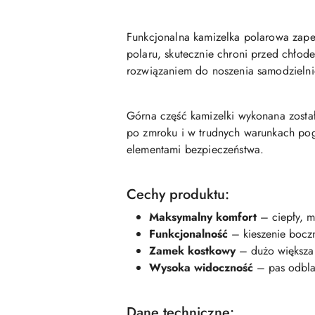
Funkcjonalna kamizelka polarowa zap
polaru, skutecznie chroni przed chło
rozwiązaniem do noszenia samodzielni
Górna część kamizelki wykonana zosta
po zmroku i w trudnych warunkach pog
elementami bezpieczeństwa.
Cechy produktu:
Maksymalny komfort
– ciepły, m
Funkcjonalność
– kieszenie boczn
Zamek kostkowy
– dużo większa
Wysoka widoczność
– pas odbla
Dane techniczne: