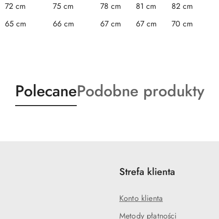
72 cm
75 cm
78 cm
81 cm
82 cm
65 cm
66 cm
67 cm
67 cm
70 cm
Produkty
Produkty
Polecane
Podobne produkty
o
o
statusie:
statusie:
Strefa klienta
Konto klienta
Metody płatności