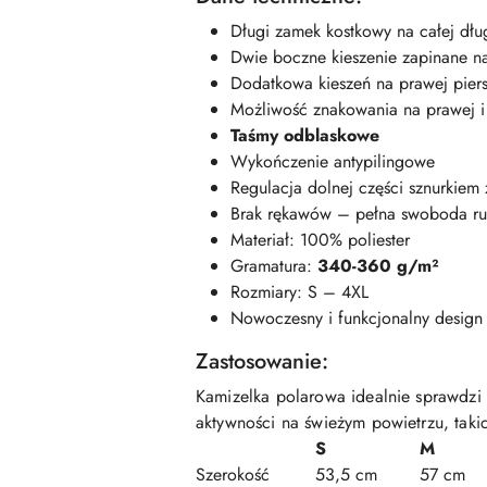
Długi zamek kostkowy na całej dłu
Dwie boczne kieszenie zapinane n
Dodatkowa kieszeń na prawej pier
Możliwość znakowania na prawej i 
Taśmy odblaskowe
Wykończenie antypilingowe
Regulacja dolnej części sznurkiem 
Brak rękawów – pełna swoboda r
Materiał: 100% poliester
Gramatura:
340-360 g/m²
Rozmiary: S – 4XL
Nowoczesny i funkcjonalny design
Zastosowanie:
Kamizelka polarowa idealnie sprawdzi
aktywności na świeżym powietrzu, taki
S
M
Szerokość
53,5 cm
57 cm