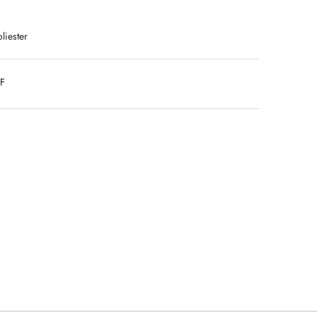
liester
DF