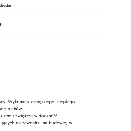
liester
DF
acy. Wykonana z miękkiego, ciepłego
bodę ruchów.
i czemu zwiększa widoczność
ujących na zewnątrz, na budowie, w