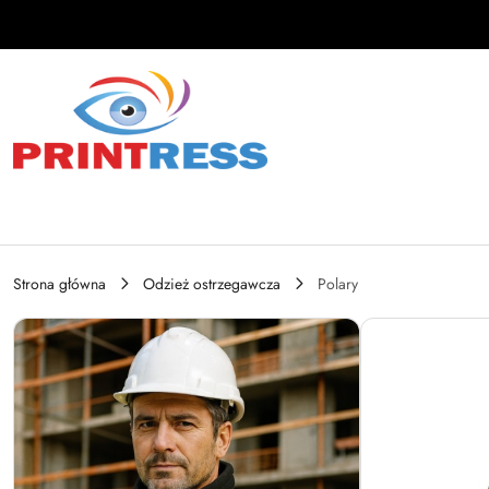
Przejdź do treści głównej
Przejdź do wyszukiwarki
Przejdź do moje konto
Przejdź do menu głównego
Przejdź do opisu produktu
Przejdź do stopki
Strona główna
Odzież ostrzegawcza
Polary