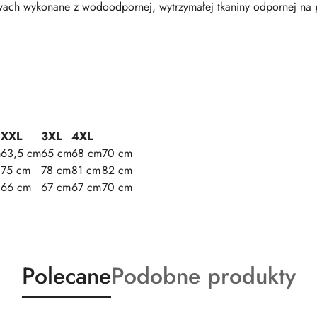
ach wykonane z wodoodpornej, wytrzymałej tkaniny odpornej na p
XXL
3XL
4XL
m
63,5 cm
65 cm
68 cm
70 cm
75 cm
78 cm
81 cm
82 cm
66 cm
67 cm
67 cm
70 cm
Produkty
Produkty
Polecane
Podobne produkty
o
o