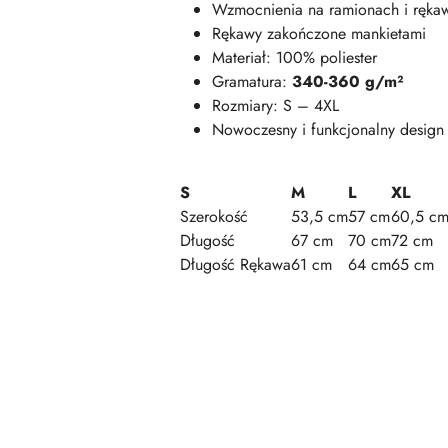
Wzmocnienia na ramionach i rękaw
Rękawy zakończone mankietami
Materiał: 100% poliester
Gramatura:
340-360 g/m²
Rozmiary: S – 4XL
Nowoczesny i funkcjonalny design
S
M
L
XL
Szerokość
53,5 cm
57 cm
60,5 c
Długość
67 cm
70 cm
72 cm
Długość Rękawa
61 cm
64 cm
65 cm
Pomiń karuzelę produktów