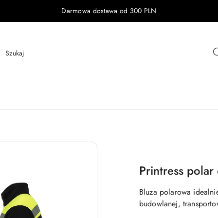
Darmowa dostawa od 300 PLN
Printress pola
Bluza polarowa idealni
budowlanej, transporto