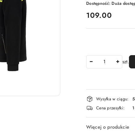
Dostępność:
Duża dostę
cena:
109.00
Ilość
szt.
Dostępność
Wysyłka w ciągu:
5
i
Cena przesyłki:
dostawa
Więcej o produkcie