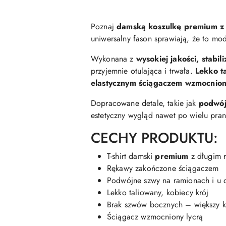
Poznaj
damską koszulkę premium z
uniwersalny fason sprawiają, że to mo
Wykonana z
wysokiej jakości, stab
przyjemnie otulająca i trwała.
Lekko t
elastycznym ściągaczem wzmocnion
Dopracowane detale, takie jak
podwój
estetyczny wygląd nawet po wielu pran
CECHY PRODUKTU:
T-shirt damski
premium
z długim 
Rękawy zakończone ściągaczem
Podwójne szwy na ramionach i u d
Lekko taliowany, kobiecy krój
Brak szwów bocznych – większy k
Ściągacz wzmocniony lycrą