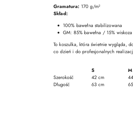
Gramatura:
170 g/m²
Skład:
100% bawełna stabilizowana
GM: 85% bawełna / 15% wiskoza
To koszulka, która świetnie wygląda, d
co dzień i do profesjonalnych realizac
S
M
Szerokość
42 cm
4
Długość
63 cm
6
Pomiń karuzelę produktów