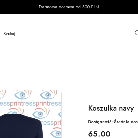
Darmowa dostawa od 300 PLN
Koszulka navy
Dostępność:
Średnia do
cena:
65.00