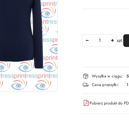
Ilość
szt.
Dostępność
Wysyłka w ciągu:
5
i
Cena przesyłki:
dostawa
Pobierz produkt do P