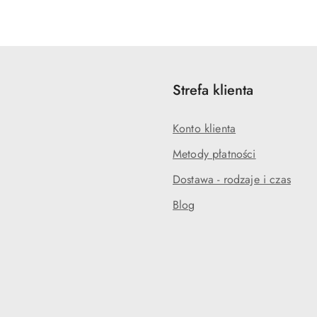
o
o
statusie:
statusie:
Strefa klienta
Konto klienta
Metody płatności
Dostawa - rodzaje i czas
Blog