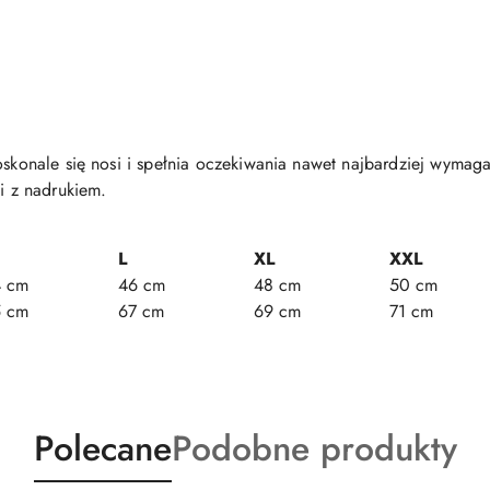
oskonale się nosi i spełnia oczekiwania nawet najbardziej wymaga
ji z nadrukiem.
L
XL
XXL
4 cm
46 cm
48 cm
50 cm
5 cm
67 cm
69 cm
71 cm
Produkty
Produkty
Polecane
Podobne produkty