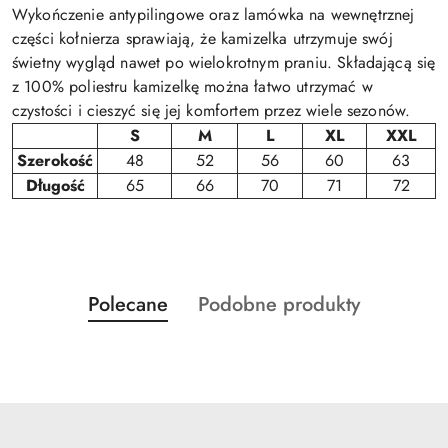
Wykończenie antypilingowe oraz lamówka na wewnętrznej
części kołnierza sprawiają, że kamizelka utrzymuje swój
świetny wygląd nawet po wielokrotnym praniu. Składającą się
z 100% poliestru kamizelkę można łatwo utrzymać w
czystości i cieszyć się jej komfortem przez wiele sezonów.
S
M
L
XL
XXL
Szerokość
48
52
56
60
63
Długość
65
66
70
71
72
Produkty
Produkty
Polecane
Podobne produkty
Pomiń karuzelę produktów
o
o
statusie:
statusie: