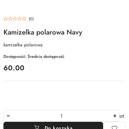
(0)
Kamizelka polarowa Navy
kamizelka polarowa
Dostępność:
Średnia dostępność
cena:
60.00
Ilość
szt.
Do koszyka