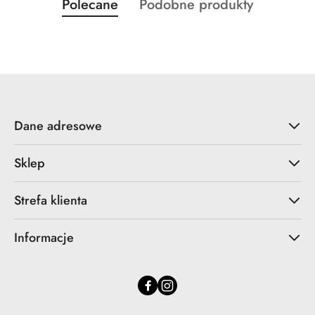
Produkty
Produkty
Polecane
Podobne produkty
Pomiń karuzelę produktów
o
o
statusie:
statusie:
Dane adresowe
Sklep
Strefa klienta
Informacje