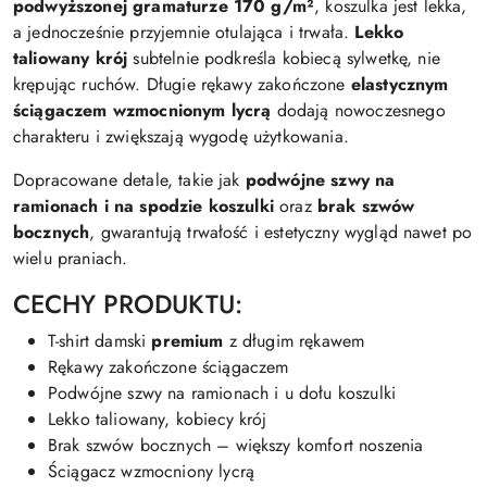
podwyższonej gramaturze 170 g/m²
, koszulka jest lekka,
a jednocześnie przyjemnie otulająca i trwała.
Lekko
taliowany krój
subtelnie podkreśla kobiecą sylwetkę, nie
krępując ruchów. Długie rękawy zakończone
elastycznym
ściągaczem wzmocnionym lycrą
dodają nowoczesnego
charakteru i zwiększają wygodę użytkowania.
Dopracowane detale, takie jak
podwójne szwy na
ramionach i na spodzie koszulki
oraz
brak szwów
bocznych
, gwarantują trwałość i estetyczny wygląd nawet po
wielu praniach.
CECHY PRODUKTU:
T-shirt damski
premium
z długim rękawem
Rękawy zakończone ściągaczem
Podwójne szwy na ramionach i u dołu koszulki
Lekko taliowany, kobiecy krój
Brak szwów bocznych – większy komfort noszenia
Ściągacz wzmocniony lycrą