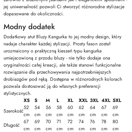
jej uniwersalność pozwoli Ci stworzyć różnorodne stylizacje
dopasowane do okoliczności.
Modny dodatek
Dodatkowy atut Bluzy Kangurka to jej modny design, który
nadaje charakter każdej stylizacji. Prosty fason został
urozmaicony o praktyczną kieszeń typu kangurka
umiejscowioną z przodu bluzy - nie tylko dodaje ona
oryginalności całej kreacji, ale także stanowi funkcjonalne
rozwiązanie dla przechowywania najpotrzebniejszych
drobiazgów pod ręką. Dostępna w różnorodnych kolorach
pozwala dostosować ją do własnych preferencji
stylistycznych.
XS
S
M
L
XL
XXL
3XL
4XL
5XL
52
54
56
58
60
62
64
67
69
Szerokość
cm
cm
cm
cm
cm
cm
cm
cm
cm
67
69
70
71
72
74
76
78
80
Długość
cm
cm
cm
cm
cm
cm
cm
cm
cm