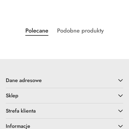
Produkty
Produkty
Polecane
Podobne produkty
Pomiń karuzelę produktów
o
o
statusie:
statusie:
Dane adresowe
Sklep
Strefa klienta
Informacje