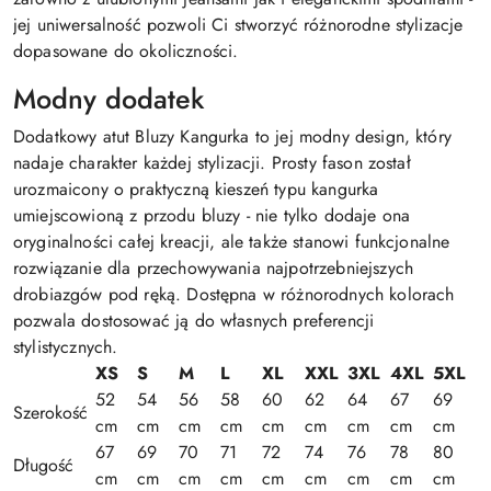
jej uniwersalność pozwoli Ci stworzyć różnorodne stylizacje
dopasowane do okoliczności.
Modny dodatek
Dodatkowy atut Bluzy Kangurka to jej modny design, który
nadaje charakter każdej stylizacji. Prosty fason został
urozmaicony o praktyczną kieszeń typu kangurka
umiejscowioną z przodu bluzy - nie tylko dodaje ona
oryginalności całej kreacji, ale także stanowi funkcjonalne
rozwiązanie dla przechowywania najpotrzebniejszych
drobiazgów pod ręką. Dostępna w różnorodnych kolorach
pozwala dostosować ją do własnych preferencji
stylistycznych.
XS
S
M
L
XL
XXL
3XL
4XL
5XL
52
54
56
58
60
62
64
67
69
Szerokość
cm
cm
cm
cm
cm
cm
cm
cm
cm
67
69
70
71
72
74
76
78
80
Długość
cm
cm
cm
cm
cm
cm
cm
cm
cm