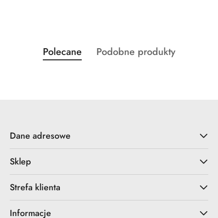
Produkty
Produkty
Polecane
Podobne produkty
Pomiń karuzelę produktów
o
o
statusie:
statusie:
Dane adresowe
Sklep
Strefa klienta
Informacje