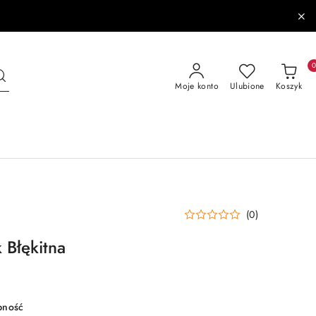
Moje konto
Ulubione
Koszyk
(0)
 Błękitna
pność