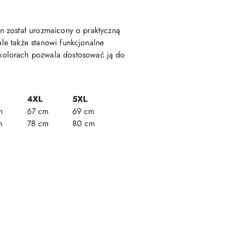
on został urozmaicony o praktyczną
ale także stanowi funkcjonalne
kolorach pozwala dostosować ją do
4XL
5XL
m
67 cm
69 cm
m
78 cm
80 cm