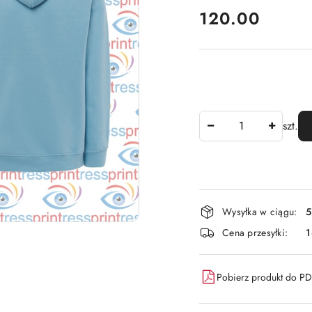
cena:
120.00
Ilość
szt.
Dostępność
Wysyłka w ciągu:
5
i
Cena przesyłki:
dostawa
Pobierz produkt do P