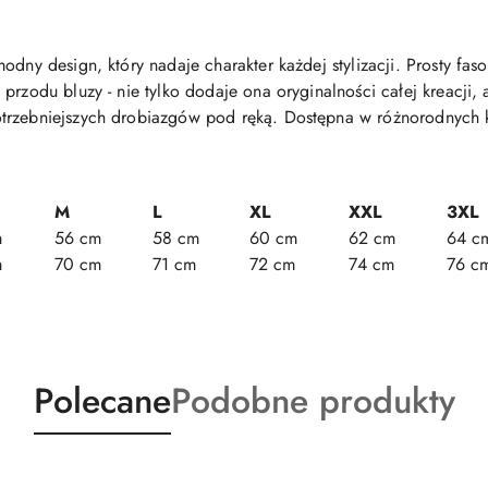
odny design, który nadaje charakter każdej stylizacji. Prosty fas
przodu bluzy - nie tylko dodaje ona oryginalności całej kreacji, 
otrzebniejszych drobiazgów pod ręką. Dostępna w różnorodnych 
M
L
XL
XXL
3XL
m
56 cm
58 cm
60 cm
62 cm
64 c
m
70 cm
71 cm
72 cm
74 cm
76 c
Produkty
Produkty
Polecane
Podobne produkty
o
o