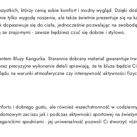
szystkich, którzy cenią sobie komfort i modny wygląd. Dzięki do
nie tylko wygodę noszenia, ale także świetnie prezentuje się na k
ek dopasowuje się do ciała, jednocześnie pozwalając na swobod
ę ze znajomymi - zawsze będziesz czuć się dobrze i stylowo.
entem Bluzy Kangurka. Starannie dobrany materiał gwarantuje tr
az precyzyjne wykonanie detali sprawiają, że ta bluza będzie Ci
ędu na warunki atmosferyczne czy intensywność aktywności fizy
omfortu i dobrego gustu, ale również wszechstronność w codzien
domowym zaciszu jak i podczas aktywności sportowej na świeżym
leganckimi spodniami - jej uniwersalność pozwoli Ci stworzyć ró