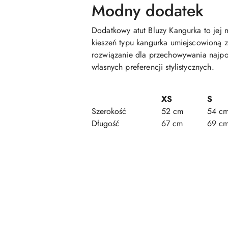
Modny dodatek
Dodatkowy atut Bluzy Kangurka to jej m
kieszeń typu kangurka umiejscowioną z 
rozwiązanie dla przechowywania najp
własnych preferencji stylistycznych.
XS
S
Szerokość
52 cm
54 c
Długość
67 cm
69 c
Pomiń karuzelę produktów