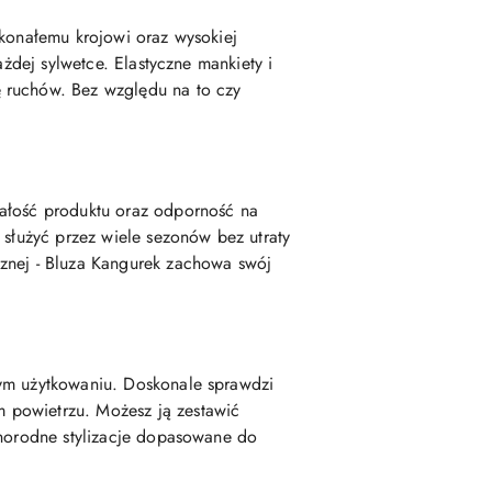
skonałemu krojowi oraz wysokiej
ażdej sylwetce. Elastyczne mankiety i
ę ruchów. Bez względu na to czy
wałość produktu oraz odporność na
 służyć przez wiele sezonów bez utraty
cznej - Bluza Kangurek zachowa swój
nym użytkowaniu. Doskonale sprawdzi
 powietrzu. Możesz ją zestawić
żnorodne stylizacje dopasowane do