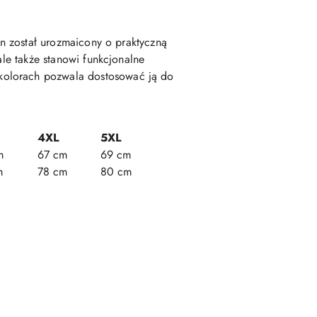
on został urozmaicony o praktyczną
ale także stanowi funkcjonalne
kolorach pozwala dostosować ją do
4XL
5XL
m
67 cm
69 cm
m
78 cm
80 cm