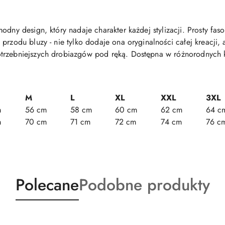
odny design, który nadaje charakter każdej stylizacji. Prosty fas
przodu bluzy - nie tylko dodaje ona oryginalności całej kreacji, 
otrzebniejszych drobiazgów pod ręką. Dostępna w różnorodnych 
M
L
XL
XXL
3XL
m
56 cm
58 cm
60 cm
62 cm
64 c
m
70 cm
71 cm
72 cm
74 cm
76 c
Produkty
Produkty
Polecane
Podobne produkty
o
o