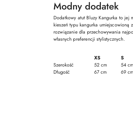
Modny dodatek
Dodatkowy atut Bluzy Kangurka to jej m
kieszeń typu kangurka umiejscowioną z 
rozwiązanie dla przechowywania najp
własnych preferencji stylistycznych.
XS
S
Szerokość
52 cm
54 c
Długość
67 cm
69 c
Pomiń karuzelę produktów