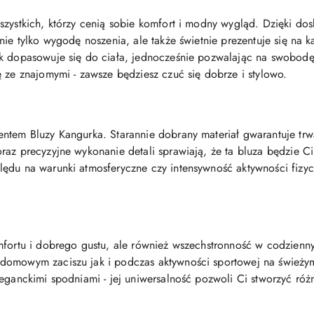
szystkich, którzy cenią sobie komfort i modny wygląd. Dzięki do
nie tylko wygodę noszenia, ale także świetnie prezentuje się na k
ek dopasowuje się do ciała, jednocześnie pozwalając na swobod
ę ze znajomymi - zawsze będziesz czuć się dobrze i stylowo.
entem Bluzy Kangurka. Starannie dobrany materiał gwarantuje tr
az precyzyjne wykonanie detali sprawiają, że ta bluza będzie Ci
ędu na warunki atmosferyczne czy intensywność aktywności fizy
omfortu i dobrego gustu, ale również wszechstronność w codzien
domowym zaciszu jak i podczas aktywności sportowej na świeżym
leganckimi spodniami - jej uniwersalność pozwoli Ci stworzyć ró