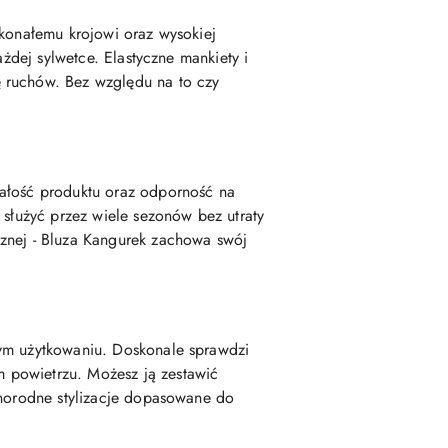
skonałemu krojowi oraz wysokiej
ażdej sylwetce. Elastyczne mankiety i
ę ruchów. Bez względu na to czy
wałość produktu oraz odporność na
 służyć przez wiele sezonów bez utraty
cznej - Bluza Kangurek zachowa swój
nym użytkowaniu. Doskonale sprawdzi
 powietrzu. Możesz ją zestawić
żnorodne stylizacje dopasowane do