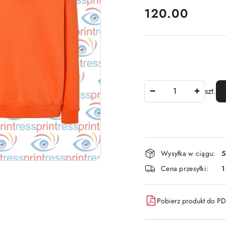
cena:
120.00
Ilość
szt.
Dostępność
Wysyłka w ciągu:
5
i
Cena przesyłki:
dostawa
Pobierz produkt do P