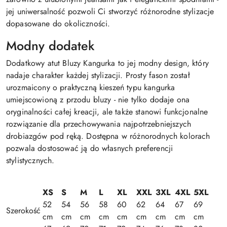
jej uniwersalność pozwoli Ci stworzyć różnorodne stylizacje
dopasowane do okoliczności.
Modny dodatek
Dodatkowy atut Bluzy Kangurka to jej modny design, który
nadaje charakter każdej stylizacji. Prosty fason został
urozmaicony o praktyczną kieszeń typu kangurka
umiejscowioną z przodu bluzy - nie tylko dodaje ona
oryginalności całej kreacji, ale także stanowi funkcjonalne
rozwiązanie dla przechowywania najpotrzebniejszych
drobiazgów pod ręką. Dostępna w różnorodnych kolorach
pozwala dostosować ją do własnych preferencji
stylistycznych.
XS
S
M
L
XL
XXL
3XL
4XL
5XL
52
54
56
58
60
62
64
67
69
Szerokość
cm
cm
cm
cm
cm
cm
cm
cm
cm