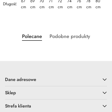
67
69
70
71
72
74
76
78
80
Długość
cm
cm
cm
cm
cm
cm
cm
cm
cm
Produkty
Produkty
Polecane
Podobne produkty
Pomiń karuzelę produktów
o
o
statusie:
statusie:
Dane adresowe
Sklep
Strefa klienta