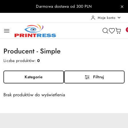
Przejdź do treści głównej
Przejdź do wyszukiwarki
Przejdź do moje konto
Przejdź do menu głównego
Przejdź do stopki
Darmowa dostawa od 300 PLN
Moje konto
Producent - Simple
Liczba produktów:
0
Kategorie
Filtruj
Brak produktów do wyświetlenia