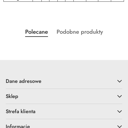
Produkty
Produkty
Polecane
Podobne produkty
Pomiń karuzelę produktów
o
o
statusie:
statusie:
Dane adresowe
Sklep
Strefa klienta
Informacje