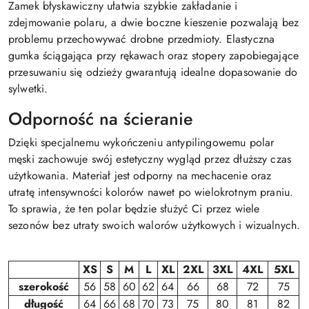
Zamek błyskawiczny ułatwia szybkie zakładanie i
zdejmowanie polaru, a dwie boczne kieszenie pozwalają bez
problemu przechowywać drobne przedmioty. Elastyczna
gumka ściągająca przy rękawach oraz stopery zapobiegające
przesuwaniu się odzieży gwarantują idealne dopasowanie do
sylwetki.
Odporność na ścieranie
Dzięki specjalnemu wykończeniu antypilingowemu polar
męski zachowuje swój estetyczny wygląd przez dłuższy czas
użytkowania. Materiał jest odporny na mechacenie oraz
utratę intensywności kolorów nawet po wielokrotnym praniu.
To sprawia, że ten polar będzie służyć Ci przez wiele
sezonów bez utraty swoich walorów użytkowych i wizualnych.
XS
S
M
L
XL
2XL
3XL
4XL
5XL
szerokość
56
58
60
62
64
66
68
72
75
długość
64
66
68
70
73
75
80
81
82