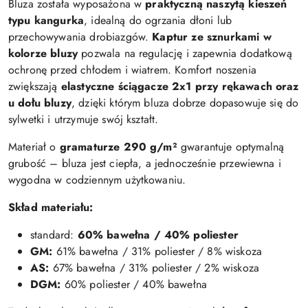
Bluza została wyposażona w
praktyczną naszytą kieszeń
typu kangurka
, idealną do ogrzania dłoni lub
przechowywania drobiazgów.
Kaptur ze sznurkami w
kolorze bluzy
pozwala na regulację i zapewnia dodatkową
ochronę przed chłodem i wiatrem. Komfort noszenia
zwiększają
elastyczne ściągacze 2x1 przy rękawach oraz
u dołu bluzy
, dzięki którym bluza dobrze dopasowuje się do
sylwetki i utrzymuje swój kształt.
Materiał o
gramaturze 290 g/m²
gwarantuje optymalną
grubość – bluza jest ciepła, a jednocześnie przewiewna i
wygodna w codziennym użytkowaniu.
Skład materiału:
standard:
60% bawełna / 40% poliester
GM:
61% bawełna / 31% poliester / 8% wiskoza
AS:
67% bawełna / 31% poliester / 2% wiskoza
DGM:
60% poliester / 40% bawełna