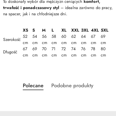
To doskonały wybór dla mężczyzn ceniących
komfort,
trwałość i ponadczasowy styl
– idealna zarówno do pracy,
na spacer, jak i na chłodniejsze dni.
XS
S
M
L
XL
XXL
3XL
4XL
5XL
52
54
56
58
60
62
64
67
69
Szerokość
cm
cm
cm
cm
cm
cm
cm
cm
cm
67
69
70
71
72
74
76
78
80
Długość
cm
cm
cm
cm
cm
cm
cm
cm
cm
Produkty
Produkty
Polecane
Podobne produkty
Pomiń karuzelę produktów
o
o
statusie:
statusie: