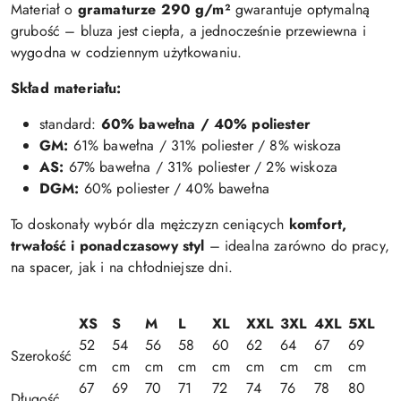
Materiał o
gramaturze 290 g/m²
gwarantuje optymalną
grubość – bluza jest ciepła, a jednocześnie przewiewna i
wygodna w codziennym użytkowaniu.
Skład materiału:
standard:
60% bawełna / 40% poliester
GM:
61% bawełna / 31% poliester / 8% wiskoza
AS:
67% bawełna / 31% poliester / 2% wiskoza
DGM:
60% poliester / 40% bawełna
To doskonały wybór dla mężczyzn ceniących
komfort,
trwałość i ponadczasowy styl
– idealna zarówno do pracy,
na spacer, jak i na chłodniejsze dni.
XS
S
M
L
XL
XXL
3XL
4XL
5XL
52
54
56
58
60
62
64
67
69
Szerokość
cm
cm
cm
cm
cm
cm
cm
cm
cm
67
69
70
71
72
74
76
78
80
Długość