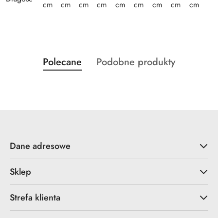
cm
cm
cm
cm
cm
cm
cm
cm
cm
Produkty
Produkty
Polecane
Podobne produkty
Pomiń karuzelę produktów
o
o
statusie:
statusie:
Dane adresowe
Sklep
Strefa klienta