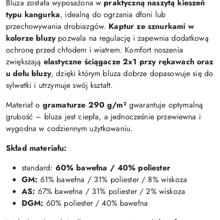
Bluza została wyposażona w
praktyczną naszytą kieszeń
typu kangurka
, idealną do ogrzania dłoni lub
przechowywania drobiazgów.
Kaptur ze sznurkami w
kolorze bluzy
pozwala na regulację i zapewnia dodatkową
ochronę przed chłodem i wiatrem. Komfort noszenia
zwiększają
elastyczne ściągacze 2x1 przy rękawach oraz
u dołu bluzy
, dzięki którym bluza dobrze dopasowuje się do
sylwetki i utrzymuje swój kształt.
Materiał o
gramaturze 290 g/m²
gwarantuje optymalną
grubość – bluza jest ciepła, a jednocześnie przewiewna i
wygodna w codziennym użytkowaniu.
Skład materiału:
standard:
60% bawełna / 40% poliester
GM:
61% bawełna / 31% poliester / 8% wiskoza
AS:
67% bawełna / 31% poliester / 2% wiskoza
DGM:
60% poliester / 40% bawełna