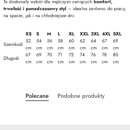
To doskonały wybór dla mężczyzn ceniących
komfort,
trwałość i ponadczasowy styl
– idealna zarówno do pracy,
na spacer, jak i na chłodniejsze dni.
XS
S
M
L
XL
XXL
3XL
4XL
5XL
52
54
56
58
60
62
64
67
69
Szerokość
cm
cm
cm
cm
cm
cm
cm
cm
cm
67
69
70
71
72
74
76
78
80
Długość
cm
cm
cm
cm
cm
cm
cm
cm
cm
Produkty
Produkty
Polecane
Podobne produkty
Pomiń karuzelę produktów
o
o
statusie:
statusie: