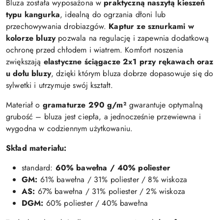
Bluza została wyposażona w
praktyczną naszytą kieszeń
typu kangurka
, idealną do ogrzania dłoni lub
przechowywania drobiazgów.
Kaptur ze sznurkami w
kolorze bluzy
pozwala na regulację i zapewnia dodatkową
ochronę przed chłodem i wiatrem. Komfort noszenia
zwiększają
elastyczne ściągacze 2x1 przy rękawach oraz
u dołu bluzy
, dzięki którym bluza dobrze dopasowuje się do
sylwetki i utrzymuje swój kształt.
Materiał o
gramaturze 290 g/m²
gwarantuje optymalną
grubość – bluza jest ciepła, a jednocześnie przewiewna i
wygodna w codziennym użytkowaniu.
Skład materiału:
standard:
60% bawełna / 40% poliester
GM:
61% bawełna / 31% poliester / 8% wiskoza
AS:
67% bawełna / 31% poliester / 2% wiskoza
DGM:
60% poliester / 40% bawełna