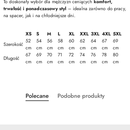
To doskonały wybór dla mężczyzn ceniących
komfort,
trwałość i ponadczasowy styl
– idealna zarówno do pracy,
na spacer, jak i na chłodniejsze dni.
XS
S
M
L
XL
XXL
3XL
4XL
5XL
52
54
56
58
60
62
64
67
69
Szerokość
cm
cm
cm
cm
cm
cm
cm
cm
cm
67
69
70
71
72
74
76
78
80
Długość
cm
cm
cm
cm
cm
cm
cm
cm
cm
Produkty
Produkty
Polecane
Podobne produkty
Pomiń karuzelę produktów
o
o
statusie:
statusie: