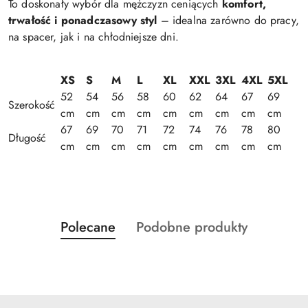
To doskonały wybór dla mężczyzn ceniących
komfort,
trwałość i ponadczasowy styl
– idealna zarówno do pracy,
na spacer, jak i na chłodniejsze dni.
XS
S
M
L
XL
XXL
3XL
4XL
5XL
52
54
56
58
60
62
64
67
69
Szerokość
cm
cm
cm
cm
cm
cm
cm
cm
cm
67
69
70
71
72
74
76
78
80
Długość
cm
cm
cm
cm
cm
cm
cm
cm
cm
Produkty
Produkty
Polecane
Podobne produkty
Pomiń karuzelę produktów
o
o
statusie:
statusie: