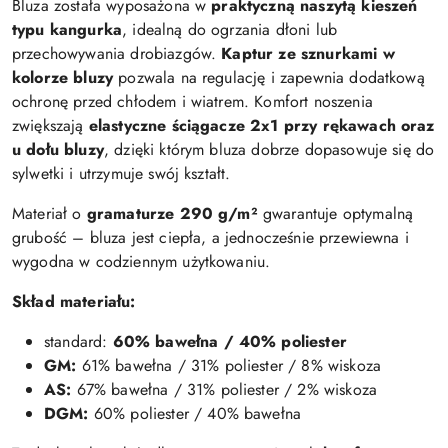
Bluza została wyposażona w
praktyczną naszytą kieszeń
typu kangurka
, idealną do ogrzania dłoni lub
przechowywania drobiazgów.
Kaptur ze sznurkami w
kolorze bluzy
pozwala na regulację i zapewnia dodatkową
ochronę przed chłodem i wiatrem. Komfort noszenia
zwiększają
elastyczne ściągacze 2x1 przy rękawach oraz
u dołu bluzy
, dzięki którym bluza dobrze dopasowuje się do
sylwetki i utrzymuje swój kształt.
Materiał o
gramaturze 290 g/m²
gwarantuje optymalną
grubość – bluza jest ciepła, a jednocześnie przewiewna i
wygodna w codziennym użytkowaniu.
Skład materiału:
standard:
60% bawełna / 40% poliester
GM:
61% bawełna / 31% poliester / 8% wiskoza
AS:
67% bawełna / 31% poliester / 2% wiskoza
DGM:
60% poliester / 40% bawełna