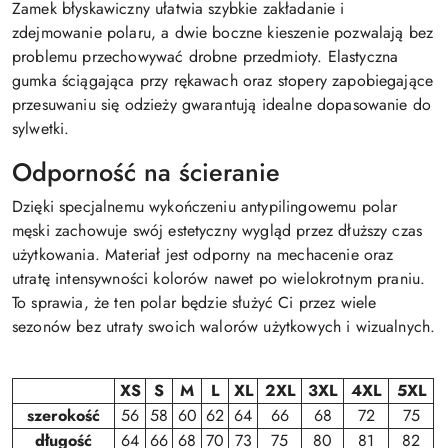
Zamek błyskawiczny ułatwia szybkie zakładanie i
zdejmowanie polaru, a dwie boczne kieszenie pozwalają bez
problemu przechowywać drobne przedmioty. Elastyczna
gumka ściągająca przy rękawach oraz stopery zapobiegające
przesuwaniu się odzieży gwarantują idealne dopasowanie do
sylwetki.
Odporność na ścieranie
Dzięki specjalnemu wykończeniu antypilingowemu polar
męski zachowuje swój estetyczny wygląd przez dłuższy czas
użytkowania. Materiał jest odporny na mechacenie oraz
utratę intensywności kolorów nawet po wielokrotnym praniu.
To sprawia, że ten polar będzie służyć Ci przez wiele
sezonów bez utraty swoich walorów użytkowych i wizualnych.
XS
S
M
L
XL
2XL
3XL
4XL
5XL
szerokość
56
58
60
62
64
66
68
72
75
długość
64
66
68
70
73
75
80
81
82