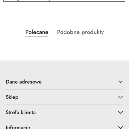
Produkty
Produkty
Polecane
Podobne produkty
Pomiń karuzelę produktów
o
o
statusie:
statusie:
Dane adresowe
Sklep
Strefa klienta
Informacje