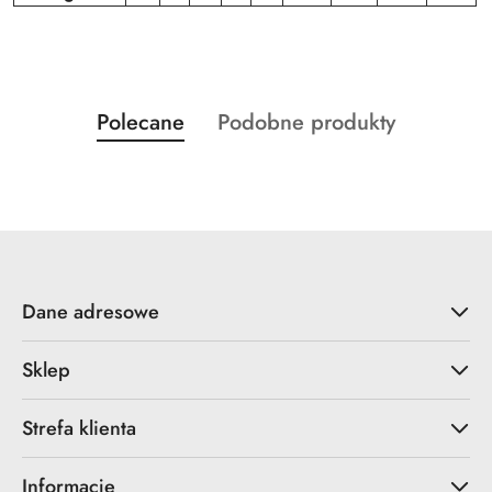
Produkty
Produkty
Polecane
Podobne produkty
Pomiń karuzelę produktów
o
o
statusie:
statusie:
Dane adresowe
Sklep
Strefa klienta
Informacje