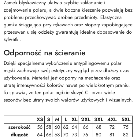
Zamek błyskawiczny ułatwia szybkie zakładanie i
zdejmowanie polaru, a dwie boczne kieszenie pozwalają bez
problemu przechowywać drobne przedmioty. Elastyczna
gumka ściągająca przy rękawach oraz stopery zapobiegające
przesuwaniu się odzieży gwarantują idealne dopasowanie do
sylwetki.
Odporność na ścieranie
Dzięki specjalnemu wykończeniu antypilingowemu polar
męski zachowuje swój estetyczny wygląd przez dłuższy czas
użytkowania. Materiał jest odporny na mechacenie oraz
utratę intensywności kolorów nawet po wielokrotnym praniu.
To sprawia, że ten polar będzie służyć Ci przez wiele
sezonów bez utraty swoich walorów użytkowych i wizualnych.
XS
S
M
L
XL
2XL
3XL
4XL
5XL
szerokość
56
58
60
62
64
66
68
72
75
długość
64
66
68
70
73
75
80
81
82