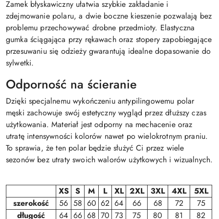
Zamek błyskawiczny ułatwia szybkie zakładanie i
zdejmowanie polaru, a dwie boczne kieszenie pozwalają bez
problemu przechowywać drobne przedmioty. Elastyczna
gumka ściągająca przy rękawach oraz stopery zapobiegające
przesuwaniu się odzieży gwarantują idealne dopasowanie do
sylwetki.
Odporność na ścieranie
Dzięki specjalnemu wykończeniu antypilingowemu polar
męski zachowuje swój estetyczny wygląd przez dłuższy czas
użytkowania. Materiał jest odporny na mechacenie oraz
utratę intensywności kolorów nawet po wielokrotnym praniu.
To sprawia, że ten polar będzie służyć Ci przez wiele
sezonów bez utraty swoich walorów użytkowych i wizualnych.
XS
S
M
L
XL
2XL
3XL
4XL
5XL
szerokość
56
58
60
62
64
66
68
72
75
długość
64
66
68
70
73
75
80
81
82