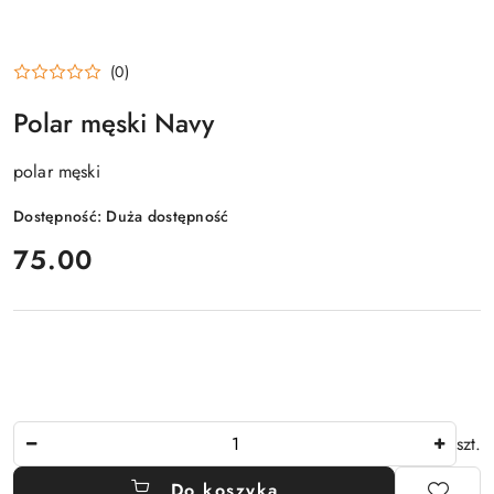
(0)
Polar męski Navy
polar męski
Dostępność:
Duża dostępność
cena:
75.00
Ilość
szt.
Do koszyka