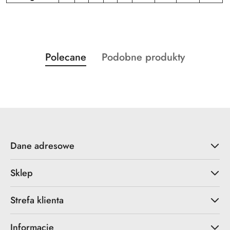
Produkty
Produkty
Polecane
Podobne produkty
Pomiń karuzelę produktów
o
o
statusie:
statusie:
Dane adresowe
Sklep
Strefa klienta
Informacje