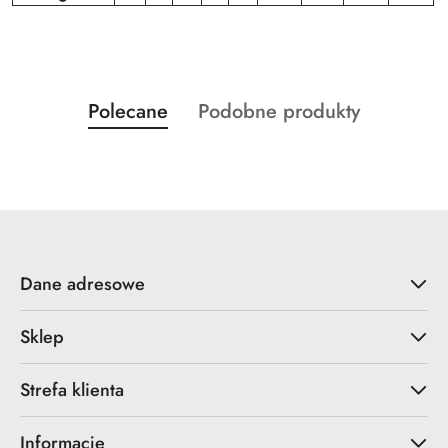
Produkty
Produkty
Polecane
Podobne produkty
Pomiń karuzelę produktów
o
o
statusie:
statusie:
Dane adresowe
Sklep
Strefa klienta
Informacje