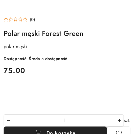
(0)
Polar męski Forest Green
polar męski
Dostępność:
Średnia dostępność
cena:
75.00
Ilość
szt.
Do koszyka