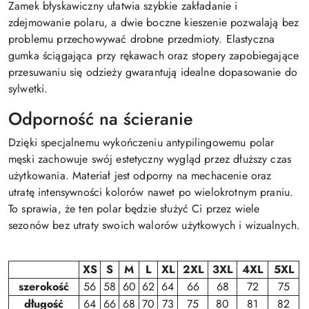
Zamek błyskawiczny ułatwia szybkie zakładanie i
zdejmowanie polaru, a dwie boczne kieszenie pozwalają bez
problemu przechowywać drobne przedmioty. Elastyczna
gumka ściągająca przy rękawach oraz stopery zapobiegające
przesuwaniu się odzieży gwarantują idealne dopasowanie do
sylwetki.
Odporność na ścieranie
Dzięki specjalnemu wykończeniu antypilingowemu polar
męski zachowuje swój estetyczny wygląd przez dłuższy czas
użytkowania. Materiał jest odporny na mechacenie oraz
utratę intensywności kolorów nawet po wielokrotnym praniu.
To sprawia, że ten polar będzie służyć Ci przez wiele
sezonów bez utraty swoich walorów użytkowych i wizualnych.
XS
S
M
L
XL
2XL
3XL
4XL
5XL
szerokość
56
58
60
62
64
66
68
72
75
długość
64
66
68
70
73
75
80
81
82