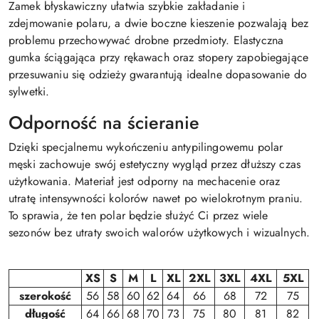
Zamek błyskawiczny ułatwia szybkie zakładanie i
zdejmowanie polaru, a dwie boczne kieszenie pozwalają bez
problemu przechowywać drobne przedmioty. Elastyczna
gumka ściągająca przy rękawach oraz stopery zapobiegające
przesuwaniu się odzieży gwarantują idealne dopasowanie do
sylwetki.
Odporność na ścieranie
Dzięki specjalnemu wykończeniu antypilingowemu polar
męski zachowuje swój estetyczny wygląd przez dłuższy czas
użytkowania. Materiał jest odporny na mechacenie oraz
utratę intensywności kolorów nawet po wielokrotnym praniu.
To sprawia, że ten polar będzie służyć Ci przez wiele
sezonów bez utraty swoich walorów użytkowych i wizualnych.
XS
S
M
L
XL
2XL
3XL
4XL
5XL
szerokość
56
58
60
62
64
66
68
72
75
długość
64
66
68
70
73
75
80
81
82