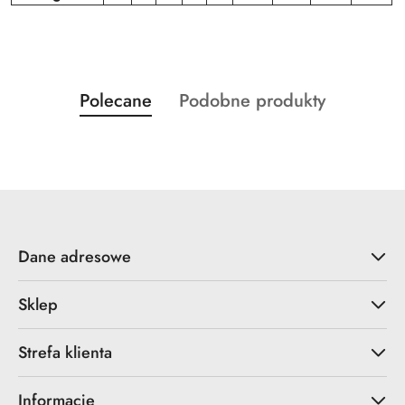
Produkty
Produkty
Polecane
Podobne produkty
Pomiń karuzelę produktów
o
o
statusie:
statusie:
Dane adresowe
Sklep
Strefa klienta
Informacje