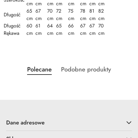
cm
cm
cm
cm
cm
cm
cm
cm
65
67
70
72
75
78
81
82
Długość
cm
cm
cm
cm
cm
cm
cm
cm
Długość
60
61
64
65
66
67
67
70
Rękawa
cm
cm
cm
cm
cm
cm
cm
cm
Produkty
Produkty
Polecane
Podobne produkty
Pomiń karuzelę produktów
o
o
statusie:
statusie:
Dane adresowe