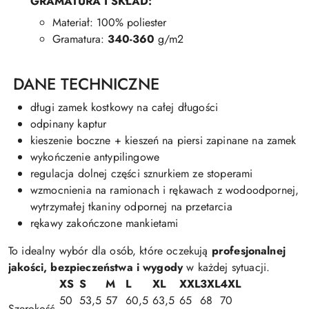
GRAMATURA I SKŁAD:
Materiał: 100% poliester
Gramatura:
340-360
g/m2
DANE TECHNICZNE
długi zamek kostkowy na całej długości
odpinany kaptur
kieszenie boczne + kieszeń na piersi zapinane na zamek
wykończenie antypilingowe
regulacja dolnej części sznurkiem ze stoperami
wzmocnienia na ramionach i rękawach z wodoodpornej,
wytrzymałej tkaniny odpornej na przetarcia
rękawy zakończone mankietami
To idealny wybór dla osób, które oczekują
profesjonalnej
jakości, bezpieczeństwa i wygody
w każdej sytuacji.
XS
S
M
L
XL
XXL
3XL
4XL
50
53,5
57
60,5
63,5
65
68
70
Szerokość