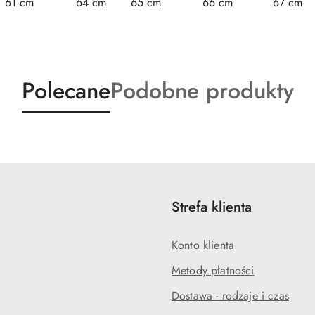
61 cm
64 cm
65 cm
66 cm
67 cm
Produkty
Produkty
Polecane
Podobne produkty
o
o
statusie:
statusie:
Strefa klienta
Konto klienta
Metody płatności
Dostawa - rodzaje i czas