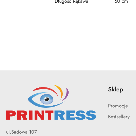
Długość Rękawa
60 cm
Pomiń karuzelę produktów
Sklep
Promocje
Bestsellery
ul.Sadowa 107