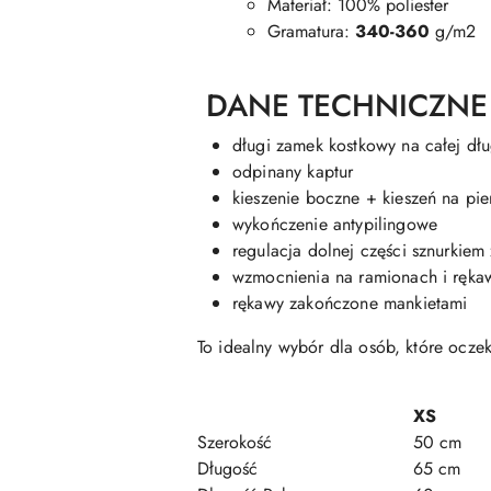
Materiał: 100% poliester
Gramatura:
340-360
g/m2
DANE TECHNICZNE
długi zamek kostkowy na całej dł
odpinany kaptur
kieszenie boczne + kieszeń na pie
wykończenie antypilingowe
regulacja dolnej części sznurkiem
wzmocnienia na ramionach i rękaw
rękawy zakończone mankietami
To idealny wybór dla osób, które ocze
XS
Szerokość
50 cm
Długość
65 cm