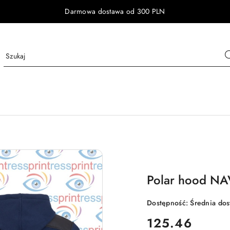
Darmowa dostawa od 300 PLN
Polar hood N
Dostępność:
Średnia do
cena:
125.46