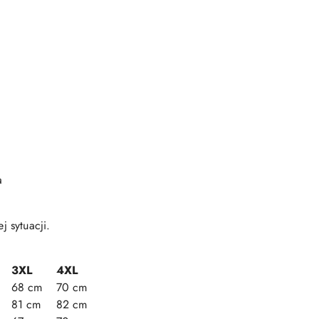
a
j sytuacji.
3XL
4XL
68 cm
70 cm
81 cm
82 cm