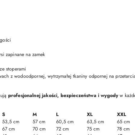
ugości
rsi zapinane na zamek
 ze stoperami
ach z wodoodpornej, wytrzymałej tkaniny odpornej na przetarci
kują
profesjonalnej jakości, bezpieczeństwa i wygody
w każde
S
M
L
XL
XXL
53,5 cm
57 cm
60,5 cm
63,5 cm
65 cm
67 cm
70 cm
72 cm
75 cm
78 cm