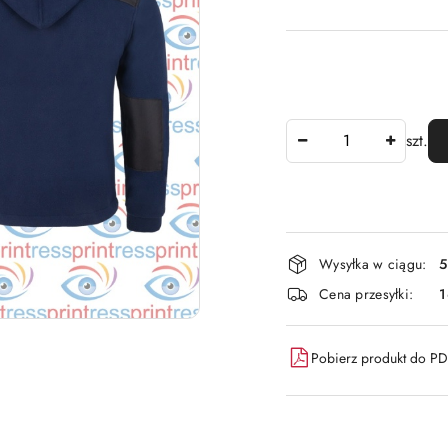
Ilość
szt.
Dostępność
Wysyłka w ciągu:
5
i
Cena przesyłki:
dostawa
Pobierz produkt do P