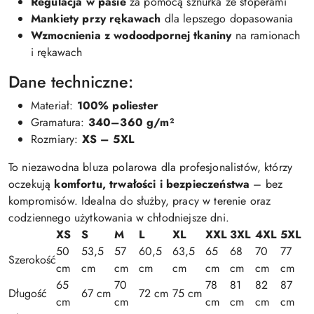
Regulacja w pasie
za pomocą sznurka ze stoperami
Mankiety przy rękawach
dla lepszego dopasowania
Wzmocnienia z wodoodpornej tkaniny
na ramionach
i rękawach
Dane techniczne:
Materiał:
100% poliester
Gramatura:
340–360 g/m²
Rozmiary:
XS – 5XL
To niezawodna bluza polarowa dla profesjonalistów, którzy
oczekują
komfortu, trwałości i bezpieczeństwa
– bez
kompromisów. Idealna do służby, pracy w terenie oraz
codziennego użytkowania w chłodniejsze dni.
XS
S
M
L
XL
XXL
3XL
4XL
5XL
50
53,5
57
60,5
63,5
65
68
70
77
Szerokość
cm
cm
cm
cm
cm
cm
cm
cm
cm
65
70
78
81
82
87
Długość
67 cm
72 cm
75 cm
cm
cm
cm
cm
cm
cm