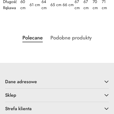
Długość
60
64
67
67
70
71
61 cm
65 cm
66 cm
Rękawa
cm
cm
cm
cm
cm
cm
Produkty
Produkty
Polecane
Podobne produkty
Pomiń karuzelę produktów
o
o
statusie:
statusie:
Dane adresowe
Sklep
Strefa klienta