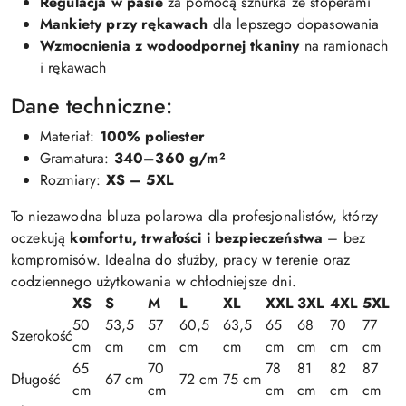
Regulacja w pasie
za pomocą sznurka ze stoperami
Mankiety przy rękawach
dla lepszego dopasowania
Wzmocnienia z wodoodpornej tkaniny
na ramionach
i rękawach
Dane techniczne:
Materiał:
100% poliester
Gramatura:
340–360 g/m²
Rozmiary:
XS – 5XL
To niezawodna bluza polarowa dla profesjonalistów, którzy
oczekują
komfortu, trwałości i bezpieczeństwa
– bez
kompromisów. Idealna do służby, pracy w terenie oraz
codziennego użytkowania w chłodniejsze dni.
XS
S
M
L
XL
XXL
3XL
4XL
5XL
50
53,5
57
60,5
63,5
65
68
70
77
Szerokość
cm
cm
cm
cm
cm
cm
cm
cm
cm
65
70
78
81
82
87
Długość
67 cm
72 cm
75 cm
cm
cm
cm
cm
cm
cm