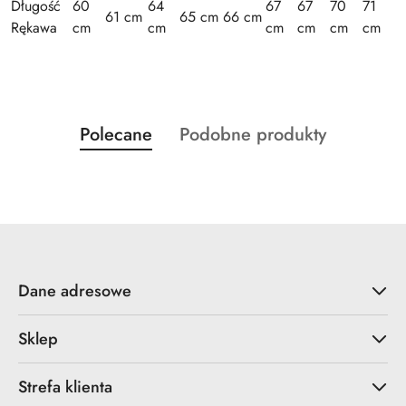
Długość
60
64
67
67
70
71
61 cm
65 cm
66 cm
Rękawa
cm
cm
cm
cm
cm
cm
Produkty
Produkty
Polecane
Podobne produkty
Pomiń karuzelę produktów
o
o
statusie:
statusie:
Dane adresowe
Sklep
Strefa klienta