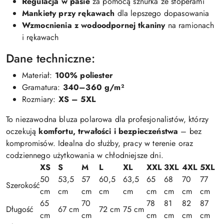
Regulacja w pasie
za pomocą sznurka ze stoperami
Mankiety przy rękawach
dla lepszego dopasowania
Wzmocnienia z wodoodpornej tkaniny
na ramionach
i rękawach
Dane techniczne:
Materiał:
100% poliester
Gramatura:
340–360 g/m²
Rozmiary:
XS – 5XL
To niezawodna bluza polarowa dla profesjonalistów, którzy
oczekują
komfortu, trwałości i bezpieczeństwa
– bez
kompromisów. Idealna do służby, pracy w terenie oraz
codziennego użytkowania w chłodniejsze dni.
XS
S
M
L
XL
XXL
3XL
4XL
5XL
50
53,5
57
60,5
63,5
65
68
70
77
Szerokość
cm
cm
cm
cm
cm
cm
cm
cm
cm
65
70
78
81
82
87
Długość
67 cm
72 cm
75 cm
cm
cm
cm
cm
cm
cm