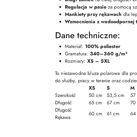
Regulacja w pasie
za pomocą szn
Mankiety przy rękawach
dla le
Wzmocnienia z wodoodpornej t
Dane techniczne:
Materiał:
100% poliester
Gramatura:
340–360 g/m²
Rozmiary:
XS – 5XL
To niezawodna bluza polarowa dla prof
do służby, pracy w terenie oraz codzi
XS
S
M
Szerokość
50 cm
53,5 cm
57
Długość
65 cm
67 cm
70
Długość
60 cm
61 cm
64
Rękawa