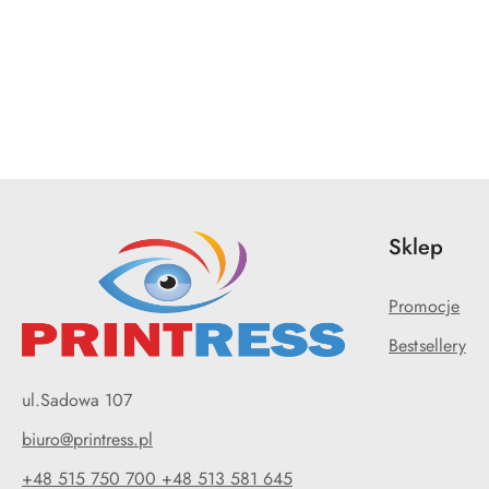
Pomiń karuzelę produktów
Sklep
Promocje
Bestsellery
ul.Sadowa 107
biuro@printress.pl
+48 515 750 700 +48 513 581 645