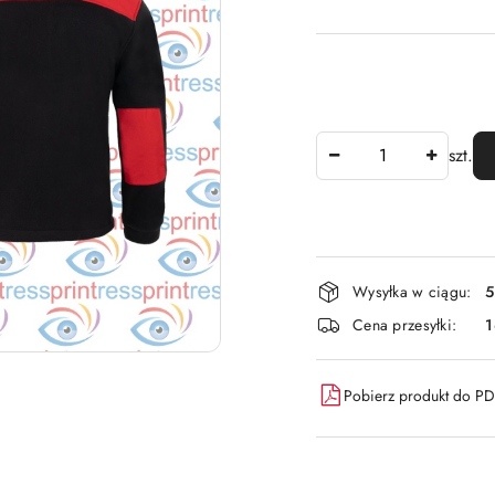
Ilość
szt.
Dostępność
Wysyłka w ciągu:
5
i
Cena przesyłki:
dostawa
Pobierz produkt do P