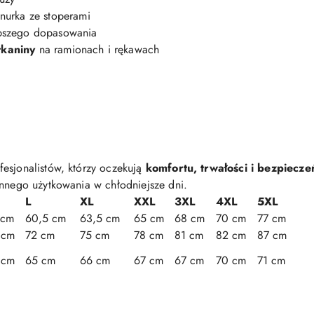
urka ze stoperami
pszego dopasowania
kaniny
na ramionach i rękawach
esjonalistów, którzy oczekują
komfortu, trwałości i bezpiecze
ennego użytkowania w chłodniejsze dni.
L
XL
XXL
3XL
4XL
5XL
 cm
60,5 cm
63,5 cm
65 cm
68 cm
70 cm
77 cm
 cm
72 cm
75 cm
78 cm
81 cm
82 cm
87 cm
 cm
65 cm
66 cm
67 cm
67 cm
70 cm
71 cm