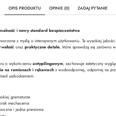
OPIS PRODUKTU
OPINIE (0)
ZADAJ PYTANIE
nalność i nowy standard bezpieczeństwa
tworzone z myślą o intensywnym użytkowaniu. Ta wysokiej jakośc
rwałość
oraz
praktyczne detale
, które sprawdzą się zarówno w
aru o wykończeniu
antypilingowym
, zachowuje estetyczny wyglą
a na ramionach i rękawach
z wodoodpornej, odpornej na prze
przed uszkodzeniem.
okiej gramaturze
rak mechacenia
boczne i jedna piersiowa
luzy