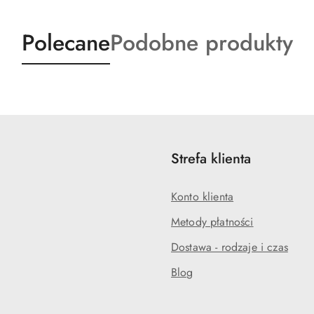
Produkty
Produkty
Polecane
Podobne produkty
o
o
statusie:
statusie:
Strefa klienta
Konto klienta
Metody płatności
Dostawa - rodzaje i czas
Blog