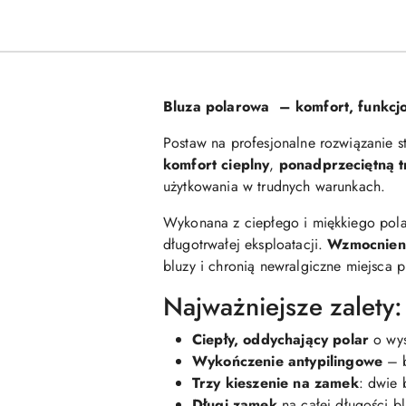
Bluza polarowa – komfort, funkcjo
Postaw na profesjonalne rozwiązanie s
komfort cieplny
,
ponadprzeciętną t
użytkowania w trudnych warunkach.
Wykonana z ciepłego i miękkiego pol
długotrwałej eksploatacji.
Wzmocnieni
bluzy i chronią newralgiczne miejsca 
Najważniejsze zalety:
Ciepły, oddychający polar
o wys
Wykończenie antypilingowe
– b
Trzy kieszenie na zamek
: dwie 
Długi zamek
na całej długości b