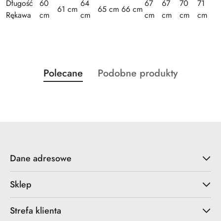
Długość
60
64
67
67
70
71
61 cm
65 cm
66 cm
Rękawa
cm
cm
cm
cm
cm
cm
Produkty
Produkty
Polecane
Podobne produkty
Pomiń karuzelę produktów
o
o
statusie:
statusie:
Dane adresowe
Sklep
Strefa klienta