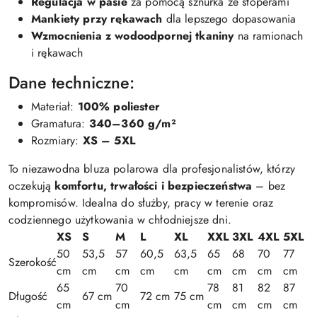
Regulacja w pasie
za pomocą sznurka ze stoperami
Mankiety przy rękawach
dla lepszego dopasowania
Wzmocnienia z wodoodpornej tkaniny
na ramionach
i rękawach
Dane techniczne:
Materiał:
100% poliester
Gramatura:
340–360 g/m²
Rozmiary:
XS – 5XL
To niezawodna bluza polarowa dla profesjonalistów, którzy
oczekują
komfortu, trwałości i bezpieczeństwa
– bez
kompromisów. Idealna do służby, pracy w terenie oraz
codziennego użytkowania w chłodniejsze dni.
XS
S
M
L
XL
XXL
3XL
4XL
5XL
50
53,5
57
60,5
63,5
65
68
70
77
Szerokość
cm
cm
cm
cm
cm
cm
cm
cm
cm
65
70
78
81
82
87
Długość
67 cm
72 cm
75 cm
cm
cm
cm
cm
cm
cm