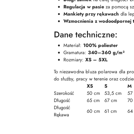
Regulacja w pasie
za pomocą szn
Mankiety przy rękawach
dla le
Wzmocnienia z wodoodpornej t
Dane techniczne:
Materiał:
100% poliester
Gramatura:
340–360 g/m²
Rozmiary:
XS – 5XL
To niezawodna bluza polarowa dla prof
do służby, pracy w terenie oraz codzi
XS
S
M
Szerokość
50 cm
53,5 cm
57
Długość
65 cm
67 cm
70
Długość
60 cm
61 cm
64
Rękawa