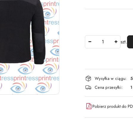
Ilość
szt.
Dostępność
Wysyłka w ciągu:
5
i
Cena przesyłki:
dostawa
Pobierz produkt do P