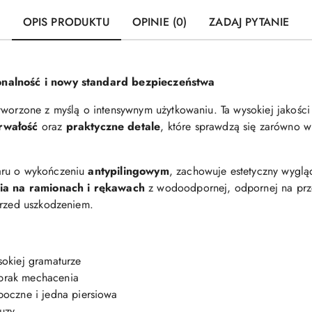
OPIS PRODUKTU
OPINIE (0)
ZADAJ PYTANIE
nalność i nowy standard bezpieczeństwa
tworzone z myślą o intensywnym użytkowaniu. Ta wysokiej jakośc
rwałość
oraz
praktyczne detale
, które sprawdzą się zarówno w
aru o wykończeniu
antypilingowym
, zachowuje estetyczny wyglą
a na ramionach i rękawach
z wodoodpornej, odpornej na prze
przed uszkodzeniem.
okiej gramaturze
rak mechacenia
boczne i jedna piersiowa
luzy