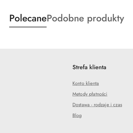
Produkty
Produkty
Polecane
Podobne produkty
o
o
statusie:
statusie:
Strefa klienta
Konto klienta
Metody płatności
Dostawa - rodzaje i czas
Blog