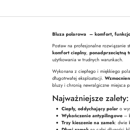
Bluza polarowa – komfort, funkcjo
Postaw na profesjonalne rozwiązanie s
komfort cieplny
,
ponadprzeciętną t
użytkowania w trudnych warunkach.
Wykonana z ciepłego i miękkiego pol
długotrwałej eksploatacji.
Wzmocnieni
bluzy i chronią newralgiczne miejsca 
Najważniejsze zalety:
Ciepły, oddychający polar
o wys
Wykończenie antypilingowe
– b
Trzy kieszenie na zamek
: dwie 
Długi zamek
na całej długości b