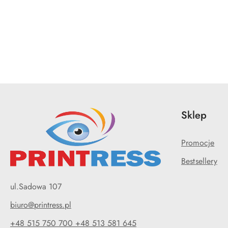
Pomiń karuzelę produktów
Sklep
Promocje
Bestsellery
ul.Sadowa 107
biuro@printress.pl
+48 515 750 700 +48 513 581 645