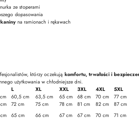
urka ze stoperami
pszego dopasowania
kaniny
na ramionach i rękawach
esjonalistów, którzy oczekują
komfortu, trwałości i bezpiecze
ennego użytkowania w chłodniejsze dni.
L
XL
XXL
3XL
4XL
5XL
 cm
60,5 cm
63,5 cm
65 cm
68 cm
70 cm
77 cm
 cm
72 cm
75 cm
78 cm
81 cm
82 cm
87 cm
 cm
65 cm
66 cm
67 cm
67 cm
70 cm
71 cm