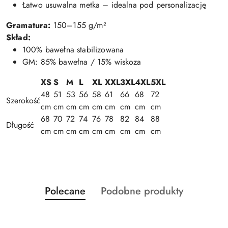
Łatwo usuwalna metka – idealna pod personalizację
Gramatura:
150–155 g/m²
Skład:
100% bawełna stabilizowana
GM: 85% bawełna / 15% wiskoza
XS
S
M
L
XL
XXL
3XL
4XL
5XL
48
51
53
56
58
61
66
68
72
Szerokość
cm
cm
cm
cm
cm
cm
cm
cm
cm
68
70
72
74
76
78
82
84
88
Długość
cm
cm
cm
cm
cm
cm
cm
cm
cm
Produkty
Produkty
Polecane
Podobne produkty
Pomiń karuzelę produktów
o
o
statusie:
statusie: